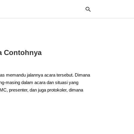
Typ
ta Contohnya
your
sea
que
and
hit
gas memandu jalannya acara tersebut. Dimana
ente
ng-masing dalam acara dan situasi yang
C, presenter, dan juga protokoler, dimana