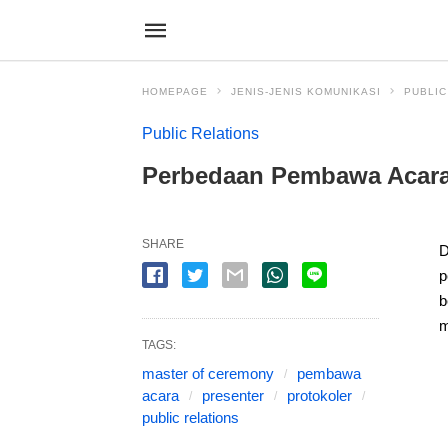
HOMEPAGE
JENIS-JENIS KOMUNIKASI
PUBLIC
Public Relations
Perbedaan Pembawa Acara,
SHARE
D
p
b
m
TAGS:
master of ceremony
pembawa
acara
presenter
protokoler
public relations