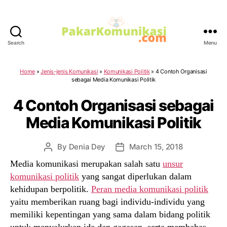
Search
Menu
PakarKomunikasi.com
Home
»
Jenis-jenis Komunikasi
»
Komunikasi Politik
»
4 Contoh Organisasi
sebagai Media Komunikasi Politik
4 Contoh Organisasi sebagai
Media Komunikasi Politik
By
Denia Dey
March 15, 2018
Post
Post
author
date
Media komunikasi merupakan salah satu
unsur
komunikasi politik
yang sangat diperlukan dalam
kehidupan berpolitik.
Peran media komunikasi politik
yaitu memberikan ruang bagi individu-individu yang
memiliki kepentingan yang sama dalam bidang politik
untuk menyalurkan ide dan gagasan, serta membahas