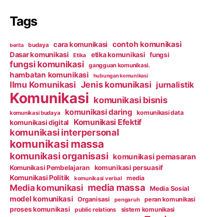
Tags
contoh komunikasi
cara komunikasi
budaya
berita
Dasar komunikasi
etika komunikasi
fungsi
Etika
fungsi komunikasi
gangguan komunikasi.
hambatan komunikasi
hubungan komunikasi
Ilmu Komunikasi
Jenis komunikasi
jurnalistik
Komunikasi
komunikasi bisnis
komunikasi daring
komunikasi data
komunikasi budaya
Komunikasi Efektif
komunikasi digital
komunikasi interpersonal
komunikasi massa
komunikasi organisasi
komunikasi pemasaran
Komunikasi Pembelajaran
komunikasi persuasif
Komunikasi Politik
media
komunikasi verbal
media massa
Media komunikasi
Media Sosial
model komunikasi
Organisasi
peran komunikasi
pengaruh
proses komunikasi
public relations
sistem komunikasi