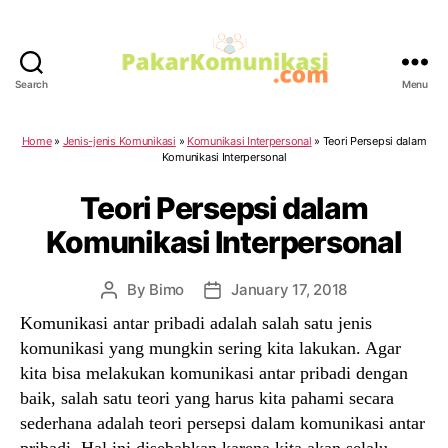
Search
Menu
PakarKomunikasi.com
Home
»
Jenis-jenis Komunikasi
»
Komunikasi Interpersonal
»
Teori Persepsi dalam
Komunikasi Interpersonal
Teori Persepsi dalam
Komunikasi Interpersonal
By
Bimo
January 17, 2018
Post
Post
author
date
Komunikasi antar pribadi adalah salah satu jenis
komunikasi yang mungkin sering kita lakukan. Agar
kita bisa melakukan komunikasi antar pribadi dengan
baik, salah satu teori yang harus kita pahami secara
sederhana adalah teori persepsi dalam komunikasi antar
pribadi. Hal ini disebabkan karena kita akan selalu