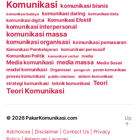
Komunikasi
komunikasi bisnis
komunikasi daring
komunikasi data
komunikasi budaya
Komunikasi Efektif
komunikasi digital
komunikasi interpersonal
komunikasi massa
komunikasi organisasi
komunikasi pemasaran
Komunikasi Pembelajaran
komunikasi persuasif
Komunikasi Politik
media
komunikasi verbal
media massa
Media komunikasi
Media Sosial
model komunikasi
Organisasi
peran komunikasi
pengaruh
proses komunikasi
public relations
sistem komunikasi
Teori
strategi komunikasi
teknik komunikasi
Teori Komunikasi
© 2026
PakarKomunikasi.com
Up
↑
Adchoices |
Disclaimer |
Contact Us |
Privacy
Policy |
Ketentuan Layanan