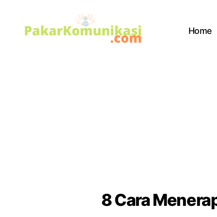
Home
PakarKomunikasi.com
8 Cara Menera