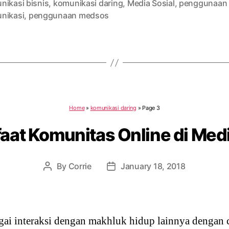
nikasi bisnis
,
komunikasi daring
,
Media Sosial
,
penggunaan
nikasi
,
penggunaan medsos
Home
»
komunikasi daring
»
Page 3
aat Komunitas Online di Medi
By
Corrie
January 18, 2018
Post
Post
author
date
ai interaksi dengan makhluk hidup lainnya dengan 