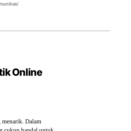
munikasi
tik Online
ng menarik. Dalam
ang cukup handal untuk