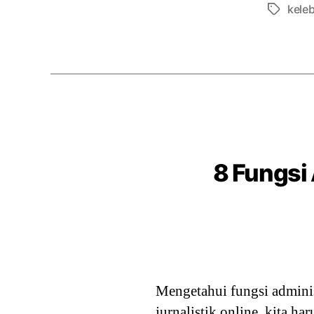
keleb
Tags
8 Fungsi 
Mengetahui fungsi adminis
jurnalistik online, kita h