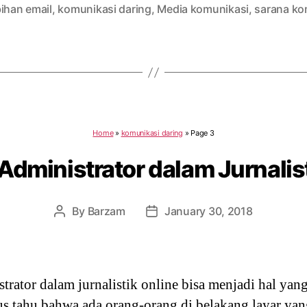
ihan email
,
komunikasi daring
,
Media komunikasi
,
sarana ko
Home
»
komunikasi daring
»
Page 3
Administrator dalam Jurnalis
By
Barzam
January 30, 2018
Post
Post
author
date
trator dalam jurnalistik online bisa menjadi hal ya
arus tahu bahwa ada orang-orang di belakang layar y