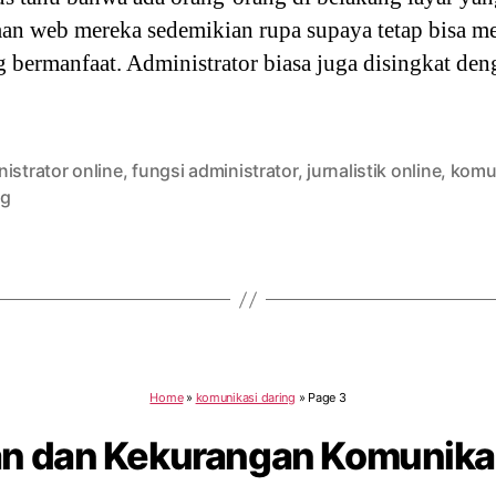
man web mereka sedemikian rupa supaya tetap bisa m
ng bermanfaat. Administrator biasa juga disingkat den
istrator online
,
fungsi administrator
,
jurnalistik online
,
komu
ng
Home
»
komunikasi daring
»
Page 3
an dan Kekurangan Komunikas