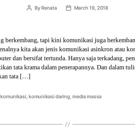
By
Renata
March 19, 2018
Post
Post
author
date
ng berkembang, tapi kini komunikasi juga berkemba
enalnya kita akan jenis komunikasi asinkron atau k
er dan bersifat tertunda. Hanya saja terkadang, pe
tikan tata krama dalam penerapannya. Dan dalam tulis
an tata […]
a komunikasi
,
komunikasi daring
,
media massa