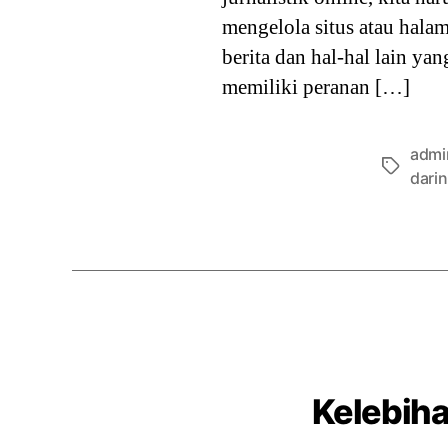
mengelola situs atau hala
berita dan hal-hal lain ya
memiliki peranan […]
admin
Tags
dari
Kelebih