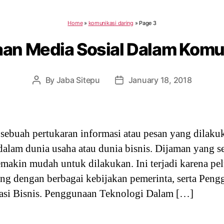
Home
»
komunikasi daring
»
Page 3
an Media Sosial Dalam Komun
By
Jaba Sitepu
January 18, 2018
Post
Post
author
date
sebuah pertukaran informasi atau pesan yang dilak
dalam dunia usaha atau dunia bisnis. Dijaman yang
emakin mudah untuk dilakukan. Ini terjadi karena pe
ing dengan berbagai kebijakan pemerinta, serta Pen
asi Bisnis. Penggunaan Teknologi Dalam […]