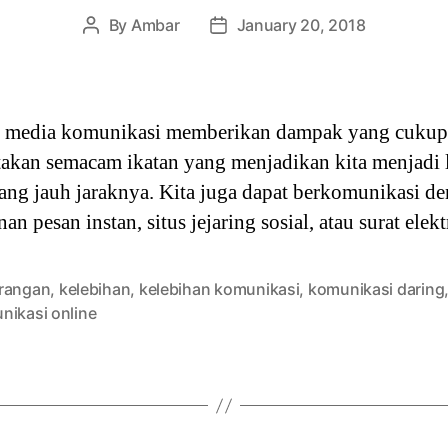
By
Ambar
January 20, 2018
Post
Post
author
date
ai media komunikasi memberikan dampak yang cukup
iptakan semacam ikatan yang menjadikan kita menjadi
 yang jauh jaraknya. Kita juga dapat berkomunikasi 
nan pesan instan, situs jejaring sosial, atau surat el
rangan
,
kelebihan
,
kelebihan komunikasi
,
komunikasi daring
nikasi online