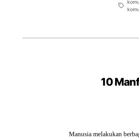
komu
Tags
komu
10 Manf
Manusia melakukan berbag