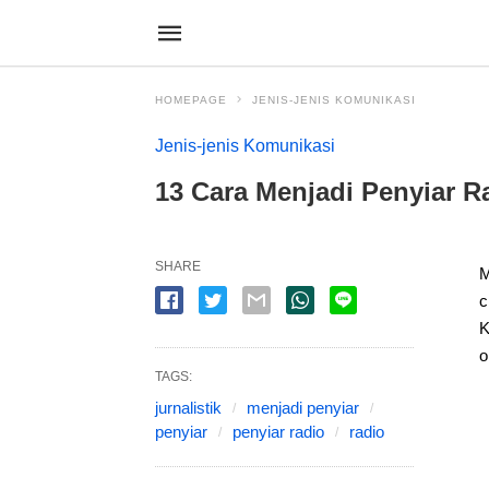
HOMEPAGE
JENIS-JENIS KOMUNIKASI
Jenis-jenis Komunikasi
13 Cara Menjadi Penyiar R
SHARE
M
c
K
o
TAGS:
jurnalistik
menjadi penyiar
penyiar
penyiar radio
radio