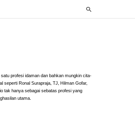
Typ
your
sea
que
and
hit
 satu profesi idaman dan bahkan mungkin cita-
ente
nal seperti Ronal Surapraja, TJ, Hilman Gofar,
io tak hanya sebagai sebatas profesi yang
nghasilan utama.