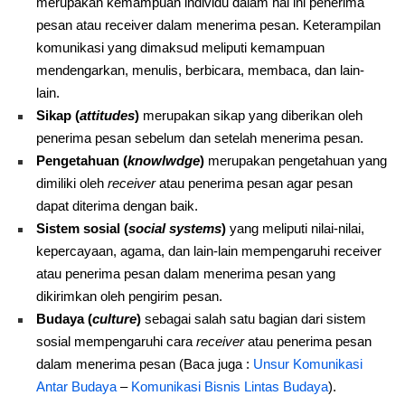
merupakan kemampuan individu dalam hal ini penerima
pesan atau receiver dalam menerima pesan. Keterampilan
komunikasi yang dimaksud meliputi kemampuan
mendengarkan, menulis, berbicara, membaca, dan lain-
lain.
Sikap (
attitudes
)
merupakan sikap yang diberikan oleh
penerima pesan sebelum dan setelah menerima pesan.
Pengetahuan (
knowlwdge
)
merupakan pengetahuan yang
dimiliki oleh
receiver
atau penerima pesan agar pesan
dapat diterima dengan baik.
Sistem sosial (
social systems
)
yang meliputi nilai-nilai,
kepercayaan, agama, dan lain-lain mempengaruhi receiver
atau penerima pesan dalam menerima pesan yang
dikirimkan oleh pengirim pesan.
Budaya (
culture
)
sebagai salah satu bagian dari sistem
sosial mempengaruhi cara
receiver
atau penerima pesan
dalam menerima pesan (Baca juga :
Unsur Komunikasi
Antar Budaya
–
Komunikasi Bisnis Lintas Budaya
).