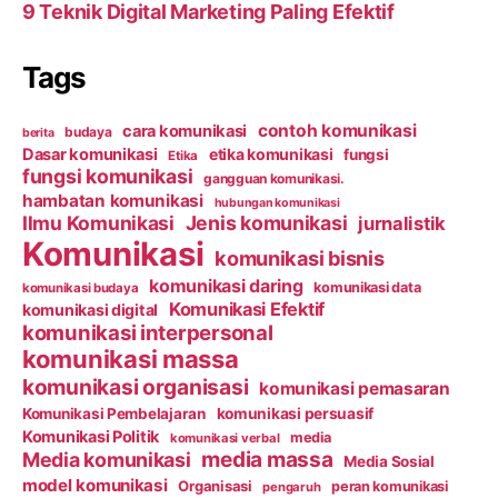
9 Teknik Digital Marketing Paling Efektif
Tags
contoh komunikasi
cara komunikasi
budaya
berita
Dasar komunikasi
etika komunikasi
fungsi
Etika
fungsi komunikasi
gangguan komunikasi.
hambatan komunikasi
hubungan komunikasi
Ilmu Komunikasi
Jenis komunikasi
jurnalistik
Komunikasi
komunikasi bisnis
komunikasi daring
komunikasi data
komunikasi budaya
Komunikasi Efektif
komunikasi digital
komunikasi interpersonal
komunikasi massa
komunikasi organisasi
komunikasi pemasaran
Komunikasi Pembelajaran
komunikasi persuasif
Komunikasi Politik
media
komunikasi verbal
media massa
Media komunikasi
Media Sosial
model komunikasi
Organisasi
peran komunikasi
pengaruh