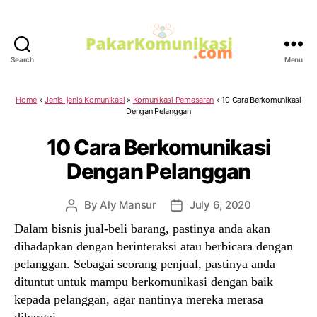
Search
Menu
PakarKomunikasi.com
Home
»
Jenis-jenis Komunikasi
»
Komunikasi Pemasaran
»
10 Cara Berkomunikasi
Dengan Pelanggan
10 Cara Berkomunikasi
Dengan Pelanggan
By
Aly Mansur
July 6, 2020
Post
Post
author
date
Dalam bisnis jual-beli barang, pastinya anda akan
dihadapkan dengan berinteraksi atau berbicara dengan
pelanggan. Sebagai seorang penjual, pastinya anda
dituntut untuk mampu berkomunikasi dengan baik
kepada pelanggan, agar nantinya mereka merasa
dihargai.