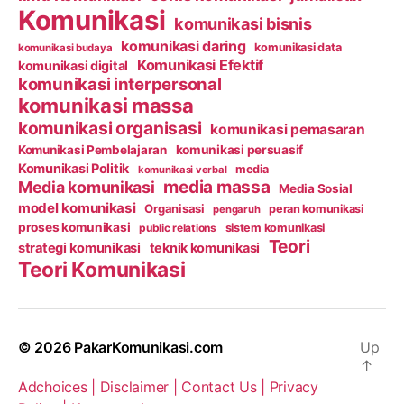
Komunikasi
komunikasi bisnis
komunikasi daring
komunikasi data
komunikasi budaya
Komunikasi Efektif
komunikasi digital
komunikasi interpersonal
komunikasi massa
komunikasi organisasi
komunikasi pemasaran
Komunikasi Pembelajaran
komunikasi persuasif
Komunikasi Politik
media
komunikasi verbal
media massa
Media komunikasi
Media Sosial
model komunikasi
Organisasi
peran komunikasi
pengaruh
proses komunikasi
public relations
sistem komunikasi
Teori
strategi komunikasi
teknik komunikasi
Teori Komunikasi
© 2026
PakarKomunikasi.com
Up
↑
Adchoices |
Disclaimer |
Contact Us |
Privacy