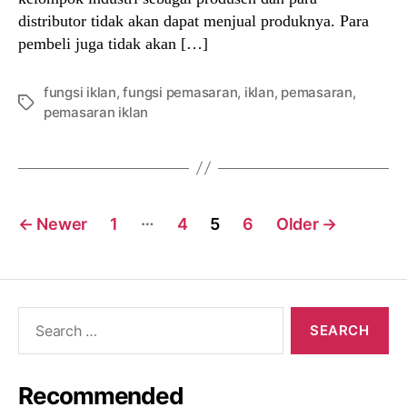
distributor tidak akan dapat menjual produknya. Para
pembeli juga tidak akan […]
fungsi iklan
,
fungsi pemasaran
,
iklan
,
pemasaran
,
Tags
pemasaran iklan
Posts
…
←
Newer
1
4
5
6
Older
→
navigation
Search
for:
Recommended