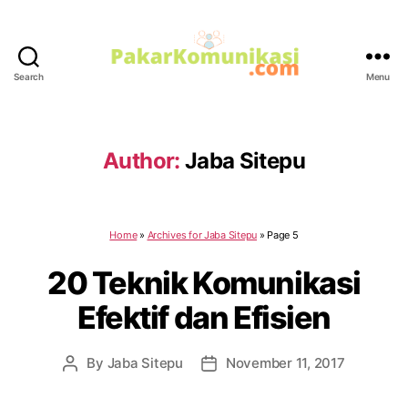
Search
Menu
PakarKomunikasi.com
Author:
Jaba Sitepu
Home
»
Archives for Jaba Sitepu
»
Page 5
20 Teknik Komunikasi
Efektif dan Efisien
By
Jaba Sitepu
November 11, 2017
Post
Post
author
date