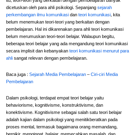
itu, teori-teori yang berkaitan dengan pembelajaran banyak
dicetuskan oleh para ahli psikologi. Sepanjang
sejarah
perkembangan ilmu komunikasi
dan
teori komunikasi
, kita
belum menemukan teori-teori yang berkaitan dengan
pembelajaran. Hal ini dikarenakan para ahli teori komunikasi
belum merumuskan teori-teori belajar. Walaupun begitu,
beberapa teori belajar yang ada mengandung teori komunikasi
secara implisit dan kebanyakan
teori komunikasi menurut para
ahli
sangat relevan dengan pembelajaran.
Baca juga :
Sejarah Media Pembelajaran
–
Ciri-ciri Media
Pembelajaran
Dalam psikologi, terdapat empat teori belajar yaitu
behaviorisme, kognitivisme, konstruktivisme, dan
konektivisme. Kognitivisme sebagai salah satu teori belajar
adalah kajian dalam psikologi yang menitikberatkan pada
proses mental, termasuk bagaimana orang memandang,
berpikir, mengingat, balajar, memecahkan masalah, dan