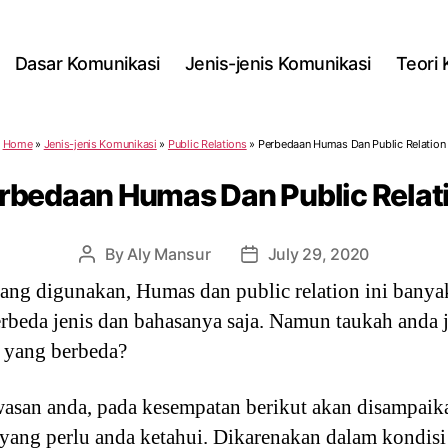
Dasar Komunikasi
Jenis-jenis Komunikasi
Teori
Home
»
Jenis-jenis Komunikasi
»
Public Relations
»
Perbedaan Humas Dan Public Relation
rbedaan Humas Dan Public Relat
By
Aly Mansur
July 29, 2020
Post
Post
author
date
 yang digunakan, Humas dan public relation ini ban
rbeda jenis dan bahasanya saja. Namun taukah anda ji
s yang berbeda?
an anda, pada kesempatan berikut akan disampaika
 yang perlu anda ketahui. Dikarenakan dalam kondisi