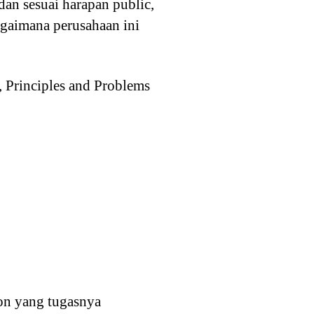
an sesuai harapan public,
agaimana perusahaan ini
 Principles and Problems
ion yang tugasnya