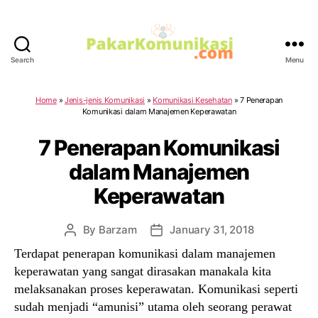
Search
Menu
PakarKomunikasi.com
Home
»
Jenis-jenis Komunikasi
»
Komunikasi Kesehatan
»
7 Penerapan
Komunikasi dalam Manajemen Keperawatan
7 Penerapan Komunikasi
dalam Manajemen
Keperawatan
By
Barzam
January 31, 2018
Post
Post
author
date
Terdapat penerapan komunikasi dalam manajemen
keperawatan yang sangat dirasakan manakala kita
melaksanakan proses keperawatan. Komunikasi seperti
sudah menjadi “amunisi” utama oleh seorang perawat