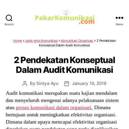
Search
Menu
PakarKomunikasi.com
Home
»
Jenis-jenis Komunikasi
»
Komunikasi Organisasi
»
2 Pendekatan
Konseptual Dalam Audit Komunikasi
2 Pendekatan Konseptual
Dalam Audit Komunikasi
By
Sintya Ayu
January 10, 2019
Post
Post
author
date
Audit komunikasi merupakan suatu kajian mendalam
dan menyeluruh mengenai adanya pelaksanaan sistem
atau
proses komunikasi dalam organisasi.
Dimana
bertujuan untuk meningkatkan efektivitas organisasi.
Dimana dalam upaya mencapai efektivitas organisasi
diperlukan suatu pendekatan yang perlu diaplikasikan