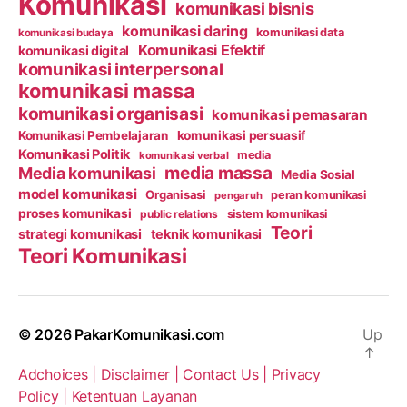
Komunikasi
komunikasi bisnis
komunikasi daring
komunikasi data
komunikasi budaya
Komunikasi Efektif
komunikasi digital
komunikasi interpersonal
komunikasi massa
komunikasi organisasi
komunikasi pemasaran
Komunikasi Pembelajaran
komunikasi persuasif
Komunikasi Politik
media
komunikasi verbal
media massa
Media komunikasi
Media Sosial
model komunikasi
Organisasi
peran komunikasi
pengaruh
proses komunikasi
public relations
sistem komunikasi
Teori
strategi komunikasi
teknik komunikasi
Teori Komunikasi
© 2026
PakarKomunikasi.com
Up
↑
Adchoices |
Disclaimer |
Contact Us |
Privacy
Policy |
Ketentuan Layanan