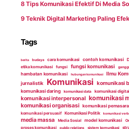
8 Tips Komunikasi Efektif Di Media So
9 Teknik Digital Marketing Paling Efek
Tags
contoh komunikasi
cara komunikasi
D
budaya
berita
fungsi komunikasi
etika komunikasi
fungsi
ganggu
Ilmu Kom
hambatan komunikasi
hubungan komunikasi
Komunikasi
komunikasi b
jurnalistik
komunikasi daring
komunikasi digita
komunikasi data
komunikasi 
komunikasi interpersonal
komunikasi organisasi
komunikasi pemasar
Komunikasi Politik
komunikasi persuasif
komunikasi verb
media massa
model komunikasi
Media Sosial
Or
str
proses komunikasi
public relations
sistem komunikasi