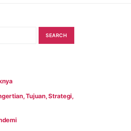
knya
ertian, Tujuan, Strategi,
andemi