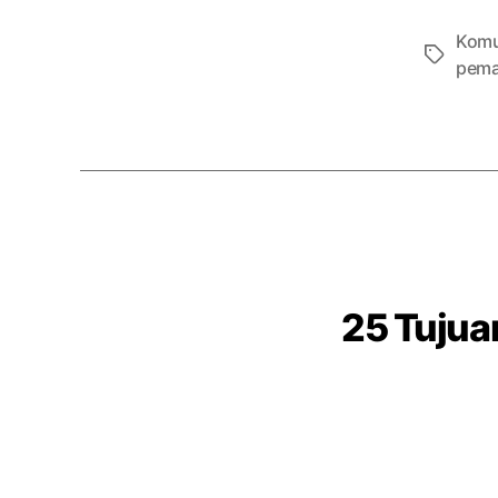
Komu
Tags
pema
25 Tuju