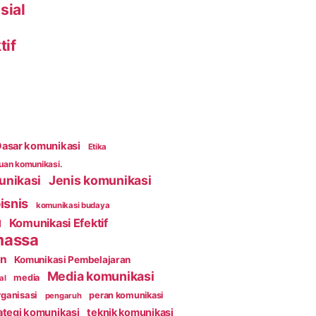
sial
tif
asar komunikasi
Etika
an komunikasi.
unikasi
Jenis komunikasi
isnis
komunikasi budaya
Komunikasi Efektif
l
massa
an
Komunikasi Pembelajaran
Media komunikasi
media
al
ganisasi
peran komunikasi
pengaruh
ategi komunikasi
teknik komunikasi