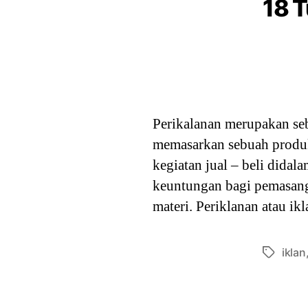
18 
Perikalanan merupakan se
memasarkan sebuah produk 
kegiatan jual – beli did
keuntungan bagi pemasang
materi. Periklanan atau i
iklan
Tags