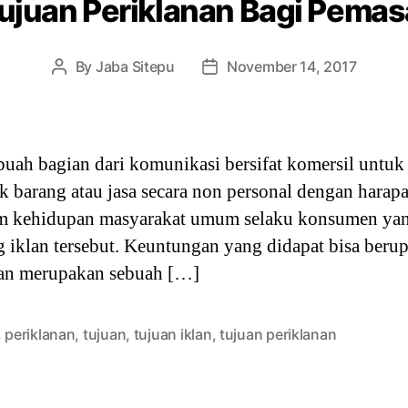
Tujuan Periklanan Bagi Pemas
By
Jaba Sitepu
November 14, 2017
Post
Post
author
date
buah bagian dari komunikasi bersifat komersil unt
barang atau jasa secara non personal dengan harapa
alam kehidupan masyarakat umum selaku konsumen ya
 iklan tersebut. Keuntungan yang didapat bisa beru
klan merupakan sebuah […]
,
periklanan
,
tujuan
,
tujuan iklan
,
tujuan periklanan