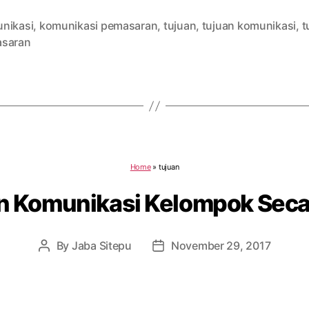
nikasi
,
komunikasi pemasaran
,
tujuan
,
tujuan komunikasi
,
t
saran
Home
»
tujuan
an Komunikasi Kelompok Sec
By
Jaba Sitepu
November 29, 2017
Post
Post
author
date