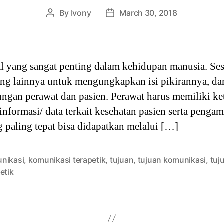
By
Ivony
March 30, 2018
Post
Post
author
date
 yang sangat penting dalam kehidupan manusia. Ses
ng lainnya untuk mengungkapkan isi pikirannya, dan
ngan perawat dan pasien. Perawat harus memiliki k
 informasi/ data terkait kesehatan pasien serta peng
 paling tepat bisa didapatkan melalui […]
nikasi
,
komunikasi terapetik
,
tujuan
,
tujuan komunikasi
,
tuj
etik