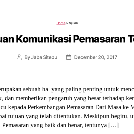
Home
»
tujuan
uan Komunikasi Pemasaran 
By
Jaba Sitepu
December 20, 2017
Post
Post
author
date
upakan sebuah hal yang paling penting untuk menc
ik, dan memberikan pengaruh yang besar terhadap ke
ngacu kepada Perkembangan Pemasaran Dari Masa ke M
ai tujuan yang telah ditentukan. Meskipun begitu, 
 Pemasaran yang baik dan benar, tentunya […]