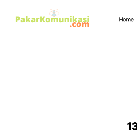
Home
PakarKomunikasi.com
1