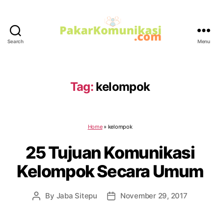
Search
Menu
PakarKomunikasi.com
Tag:
kelompok
Home
»
kelompok
25 Tujuan Komunikasi
Kelompok Secara Umum
By
Jaba Sitepu
November 29, 2017
Post
Post
author
date