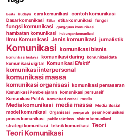
contoh komunikasi
cara komunikasi
budaya
berita
Dasar komunikasi
etika komunikasi
fungsi
Etika
fungsi komunikasi
gangguan komunikasi.
hambatan komunikasi
hubungan komunikasi
Ilmu Komunikasi
Jenis komunikasi
jurnalistik
Komunikasi
komunikasi bisnis
komunikasi daring
komunikasi data
komunikasi budaya
Komunikasi Efektif
komunikasi digital
komunikasi interpersonal
komunikasi massa
komunikasi organisasi
komunikasi pemasaran
Komunikasi Pembelajaran
komunikasi persuasif
Komunikasi Politik
media
komunikasi verbal
media massa
Media komunikasi
Media Sosial
model komunikasi
Organisasi
peran komunikasi
pengaruh
proses komunikasi
public relations
sistem komunikasi
Teori
strategi komunikasi
teknik komunikasi
Teori Komunikasi