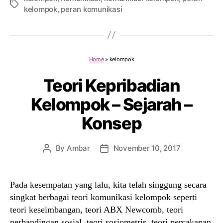
Tags
kelompok
,
peran komunikasi
Home
»
kelompok
Teori Kepribadian
Kelompok – Sejarah –
Konsep
By
Ambar
November 10, 2017
Post
Post
author
date
Pada kesempatan yang lalu, kita telah singgung secara
singkat berbagai teori komunikasi kelompok seperti
teori keseimbangan, teori ABX Newcomb, teori
perbandingan sosial, teori sosiometris, teori percakapan