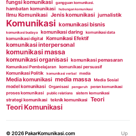
fungsi komunikasi
gangguan komunikasi.
hambatan komunikasi
hubungan komunikasi
Ilmu Komunikasi
Jenis komunikasi
jurnalistik
Komunikasi
komunikasi bisnis
komunikasi daring
komunikasi data
komunikasi budaya
Komunikasi Efektif
komunikasi digital
komunikasi interpersonal
komunikasi massa
komunikasi organisasi
komunikasi pemasaran
Komunikasi Pembelajaran
komunikasi persuasif
Komunikasi Politik
media
komunikasi verbal
media massa
Media komunikasi
Media Sosial
model komunikasi
Organisasi
peran komunikasi
pengaruh
proses komunikasi
public relations
sistem komunikasi
Teori
strategi komunikasi
teknik komunikasi
Teori Komunikasi
© 2026
PakarKomunikasi.com
Up