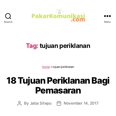
Search
Menu
PakarKomunikasi.com
Tag:
tujuan periklanan
Home
»
tujuan periklanan
18 Tujuan Periklanan Bagi
Pemasaran
By
Jaba Sitepu
November 14, 2017
Post
Post
author
date