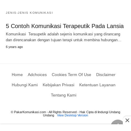
JENIS-JENIS KOMUNIKASI
5 Contoh Komunikasi Terapeutik Pada Lansia
Komunikasi Teraupetik adalah sejenis komunikasi yang dirancang
dan direncanakan dengan tujuan terapi untuk membina hubungan…
6 years ago
Home
Adchoices
Cookies Term Of Use
Disclaimer
Hubungi Kami
Kebijakan Privasi
Ketentuan Layanan
Tentang Kami
© PakarKomunikasi.com - All Rights Reserved - Hak Cipta di lindungi Undang
Undang
View Desktop Version