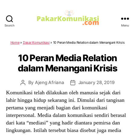
Search
Menu
PakarKomunikasi.com
Home
»
Dasar Komunikasi
»
10 Peran Media Relation dalam Menangani Krisis
10 Peran Media Relation
dalam Menangani Krisis
By
Ajeng Afriana
January 28, 2019
Post
Post
author
date
Komunikasi telah dilakukan oleh manusia sejak dari
lahir hingga hidup sekarang ini. Dimulai dari tangisan
pertama yang menjadi bagian dari komunikasi
interpersonal. Media dalam komunikasi sendiri berasal
dari kata “mediasi” yang hadir diantara pemirsa dan
lingkungan. Istilah tersebut biasa disebut juga media