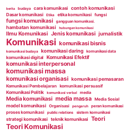
contoh komunikasi
cara komunikasi
budaya
berita
Dasar komunikasi
etika komunikasi
fungsi
Etika
fungsi komunikasi
gangguan komunikasi.
hambatan komunikasi
hubungan komunikasi
Ilmu Komunikasi
Jenis komunikasi
jurnalistik
Komunikasi
komunikasi bisnis
komunikasi daring
komunikasi data
komunikasi budaya
Komunikasi Efektif
komunikasi digital
komunikasi interpersonal
komunikasi massa
komunikasi organisasi
komunikasi pemasaran
Komunikasi Pembelajaran
komunikasi persuasif
Komunikasi Politik
media
komunikasi verbal
media massa
Media komunikasi
Media Sosial
model komunikasi
Organisasi
peran komunikasi
pengaruh
proses komunikasi
public relations
sistem komunikasi
Teori
strategi komunikasi
teknik komunikasi
Teori Komunikasi