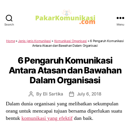
Search
Menu
PakarKomunikasi.com
Home
»
Jenis-jenis Komunikasi
»
Komunikasi Organisasi
»
6 Pengaruh Komunikasi
Antara Atasan dan Bawahan Dalam Organisasi
6 Pengaruh Komunikasi
Antara Atasan dan Bawahan
Dalam Organisasi
By
Eli Sartika
July 6, 2018
Post
Post
author
date
Dalam dunia organisasi yang melibatkan sekumpulan
orang untuk mencapai tujuan bersama diperlukan suatu
bentuk
komunikasi yang efektif
dan baik.