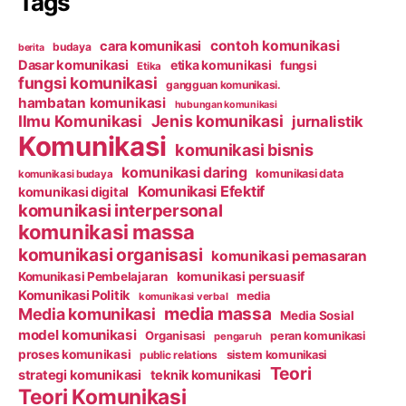
Tags
contoh komunikasi
cara komunikasi
budaya
berita
Dasar komunikasi
etika komunikasi
fungsi
Etika
fungsi komunikasi
gangguan komunikasi.
hambatan komunikasi
hubungan komunikasi
Ilmu Komunikasi
Jenis komunikasi
jurnalistik
Komunikasi
komunikasi bisnis
komunikasi daring
komunikasi data
komunikasi budaya
Komunikasi Efektif
komunikasi digital
komunikasi interpersonal
komunikasi massa
komunikasi organisasi
komunikasi pemasaran
Komunikasi Pembelajaran
komunikasi persuasif
Komunikasi Politik
media
komunikasi verbal
media massa
Media komunikasi
Media Sosial
model komunikasi
Organisasi
peran komunikasi
pengaruh
proses komunikasi
public relations
sistem komunikasi
Teori
strategi komunikasi
teknik komunikasi
Teori Komunikasi