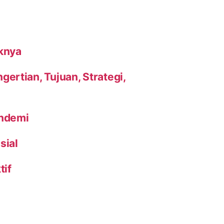
knya
ertian, Tujuan, Strategi,
andemi
sial
tif