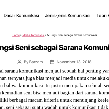
Dasar Komunikasi
Jenis-jenis Komunikasi
Teori
Home
»
Media Komunikasi
»
5 Fungsi Seni sebagai Sarana Komunikasi
ngsi Seni sebagai Sarana Komun
By
Barzam
November 13, 2018
Post
Post
author
date
ai sarana komunikasi menjadi sebuah hal penting yang
han ternyata juga bisa menjadi media untuk melaku
 bahwa komunikasi itu justru merupakan sebuah seni
ka kemudian seni bisa menjadi bagian dari sarana ko
iki berbagai macam kriteria untuk menunjang keefek
, seni sebagai suatu wadah untuk komunikasi tidak