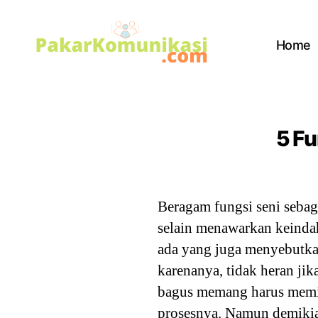
Home
PakarKomunikasi.com
5 Fu
Beragam fungsi seni sebag
selain menawarkan keinda
ada yang juga menyebutkan
karenanya, tidak heran ji
bagus memang harus memil
prosesnya. Namun demikian