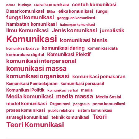
contoh komunikasi
cara komunikasi
budaya
berita
Dasar komunikasi
etika komunikasi
fungsi
Etika
fungsi komunikasi
gangguan komunikasi.
hambatan komunikasi
hubungan komunikasi
Ilmu Komunikasi
Jenis komunikasi
jurnalistik
Komunikasi
komunikasi bisnis
komunikasi daring
komunikasi data
komunikasi budaya
Komunikasi Efektif
komunikasi digital
komunikasi interpersonal
komunikasi massa
komunikasi organisasi
komunikasi pemasaran
Komunikasi Pembelajaran
komunikasi persuasif
Komunikasi Politik
media
komunikasi verbal
media massa
Media komunikasi
Media Sosial
model komunikasi
Organisasi
peran komunikasi
pengaruh
proses komunikasi
public relations
sistem komunikasi
Teori
strategi komunikasi
teknik komunikasi
Teori Komunikasi