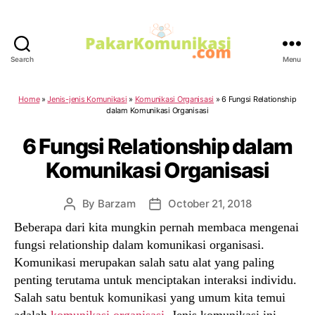
Search
Menu
PakarKomunikasi.com
Home
»
Jenis-jenis Komunikasi
»
Komunikasi Organisasi
»
6 Fungsi Relationship
dalam Komunikasi Organisasi
6 Fungsi Relationship dalam
Komunikasi Organisasi
By
Barzam
October 21, 2018
Post
Post
author
date
Beberapa dari kita mungkin pernah membaca mengenai
fungsi relationship dalam komunikasi organisasi.
Komunikasi merupakan salah satu alat yang paling
penting terutama untuk menciptakan interaksi individu.
Salah satu bentuk komunikasi yang umum kita temui
adalah
komunikasi organisasi
. Jenis komunikasi ini