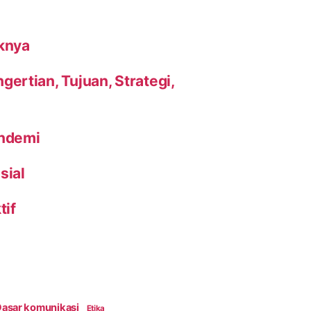
knya
ertian, Tujuan, Strategi,
andemi
sial
tif
asar komunikasi
Etika