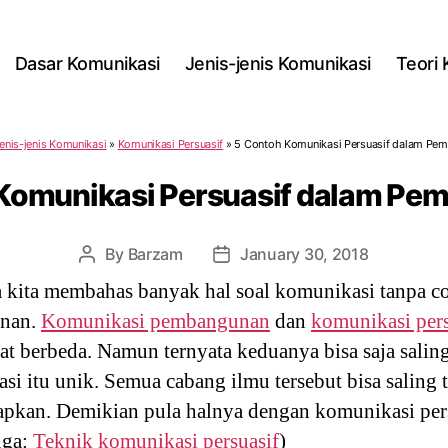
Dasar Komunikasi
Jenis-jenis Komunikasi
Teori
enis-jenis Komunikasi
»
Komunikasi Persuasif
»
5 Contoh Komunikasi Persuasif dalam Pe
Komunikasi Persuasif dalam P
By
Barzam
January 30, 2018
Post
Post
author
date
a kita membahas banyak hal soal komunikasi tanpa 
unan.
Komunikasi pembangunan
dan
komunikasi pers
at berbeda. Namun ternyata keduanya bisa saja salin
 itu unik. Semua cabang ilmu tersebut bisa saling t
erapkan. Demikian pula halnya dengan komunikasi pe
uga:
Teknik komunikasi persuasif
)