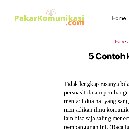
Home
PakarKomunikasi.com
Home
»
J
5 Contoh 
Tidak lengkap rasanya bil
persuasif dalam pembang
menjadi dua hal yang sang
menjadikan ilmu komunikasi
lain bisa saja saling men
pembangunan ini. (Baca j