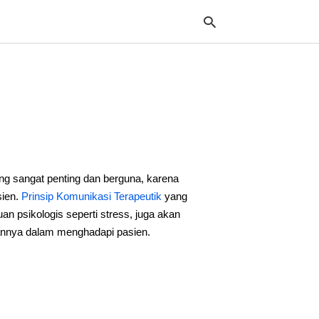
Typ
your
sea
que
and
hit
g sangat penting dan berguna, karena
ente
sien.
Prinsip Komunikasi Terapeutik
yang
 psikologis seperti stress, juga akan
nnya dalam menghadapi pasien.