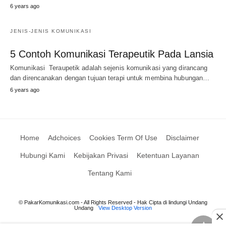
6 years ago
JENIS-JENIS KOMUNIKASI
5 Contoh Komunikasi Terapeutik Pada Lansia
Komunikasi Teraupetik adalah sejenis komunikasi yang dirancang
dan direncanakan dengan tujuan terapi untuk membina hubungan…
6 years ago
Home
Adchoices
Cookies Term Of Use
Disclaimer
Hubungi Kami
Kebijakan Privasi
Ketentuan Layanan
Tentang Kami
© PakarKomunikasi.com - All Rights Reserved - Hak Cipta di lindungi Undang
Undang
View Desktop Version