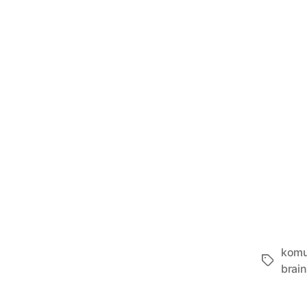
komu
Tags
brai