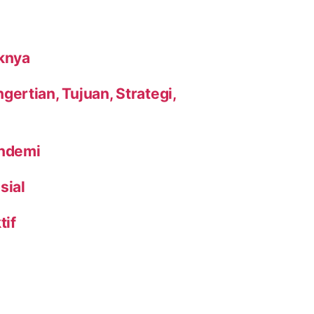
knya
ertian, Tujuan, Strategi,
andemi
sial
tif