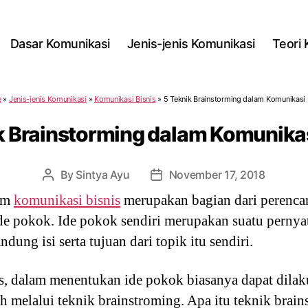
Dasar Komunikasi
Jenis-jenis Komunikasi
Teori
e
»
Jenis-jenis Komunikasi
»
Komunikasi Bisnis
»
5 Teknik Brainstorming dalam Komunikasi 
k Brainstorming dalam Komunikas
By
Sintya Ayu
November 17, 2018
Post
Post
author
date
lam
komunikasi bisnis
merupakan bagian dari perencan
de pokok. Ide pokok sendiri merupakan suatu pernya
ng isi serta tujuan dari topik itu sendiri.
s, dalam menentukan ide pokok biasanya dapat dilak
ah melalui teknik brainstroming. Apa itu teknik brai