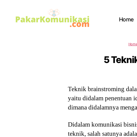
Home
PakarKomunikasi.com
Hom
5 Tekni
Teknik brainstroming da
yaitu didalam penentuan i
dimana didalamnya mengandu
Didalam komunikasi bisni
teknik, salah satunya adal