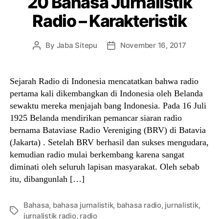
20 Bahasa Jurnalistik
Radio – Karakteristik
By
Jaba Sitepu
November 16, 2017
Post
Post
author
date
Sejarah Radio di Indonesia mencatatkan bahwa radio
pertama kali dikembangkan di Indonesia oleh Belanda
sewaktu mereka menjajah bang Indonesia. Pada 16 Juli
1925 Belanda mendirikan pemancar siaran radio
bernama Bataviase Radio Vereniging (BRV) di Batavia
(Jakarta) . Setelah BRV berhasil dan sukses mengudara,
kemudian radio mulai berkembang karena sangat
diminati oleh seluruh lapisan masyarakat. Oleh sebab
itu, dibangunlah […]
Bahasa
,
bahasa jurnalistik
,
bahasa radio
,
jurnalistik
,
Tags
jurnalistik radio
,
radio