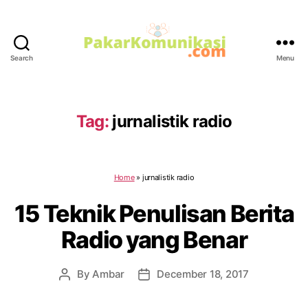
Search
Menu
PakarKomunikasi.com
Tag:
jurnalistik radio
Home
»
jurnalistik radio
15 Teknik Penulisan Berita
Radio yang Benar
By
Ambar
December 18, 2017
Post
Post
author
date