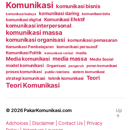
Komunikasi
komunikasi bisnis
komunikasi daring
komunikasi data
komunikasi budaya
Komunikasi Efektif
komunikasi digital
komunikasi interpersonal
komunikasi massa
komunikasi organisasi
komunikasi pemasaran
Komunikasi Pembelajaran
komunikasi persuasif
Komunikasi Politik
media
komunikasi verbal
media massa
Media komunikasi
Media Sosial
model komunikasi
Organisasi
peran komunikasi
pengaruh
proses komunikasi
public relations
sistem komunikasi
Teori
strategi komunikasi
teknik komunikasi
Teori Komunikasi
© 2026
PakarKomunikasi.com
Up
↑
Adchoices |
Disclaimer |
Contact Us |
Privacy
Policy |
Ketentuan Layanan