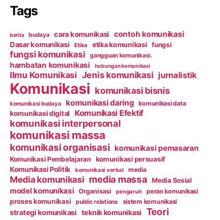
Tags
contoh komunikasi
cara komunikasi
budaya
berita
Dasar komunikasi
etika komunikasi
fungsi
Etika
fungsi komunikasi
gangguan komunikasi.
hambatan komunikasi
hubungan komunikasi
Ilmu Komunikasi
Jenis komunikasi
jurnalistik
Komunikasi
komunikasi bisnis
komunikasi daring
komunikasi data
komunikasi budaya
Komunikasi Efektif
komunikasi digital
komunikasi interpersonal
komunikasi massa
komunikasi organisasi
komunikasi pemasaran
Komunikasi Pembelajaran
komunikasi persuasif
Komunikasi Politik
media
komunikasi verbal
media massa
Media komunikasi
Media Sosial
model komunikasi
Organisasi
peran komunikasi
pengaruh
proses komunikasi
public relations
sistem komunikasi
Teori
strategi komunikasi
teknik komunikasi