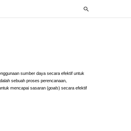
Typ
your
sea
que
and
hit
ggunaan sumber daya secara efektif untuk
ente
dalah sebuah proses perencanaan,
untuk mencapai sasaran (
goals
) secara efektif