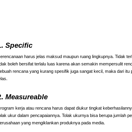
1.
Specific
erencanaan harus jelas maksud maupun ruang lingkupnya. Tidak terla
idak boleh bersifat terlalu luas karena akan semakin mempersulit ren
ebuah rencana yang kurang spesifik juga sangat kecil, maka dari it
elas.
2.
Measureable
rogram kerja atau rencana harus dapat diukur tingkat keberhasilann
olak ukur dalam pencapaiannya. Tolak ukurnya bisa berupa jumlah p
erusahaan yang mengiklankan produknya pada media.