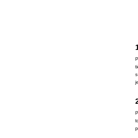
P
t
s
j
P
t
p