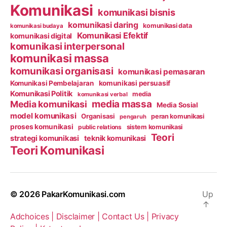
Komunikasi
komunikasi bisnis
komunikasi daring
komunikasi data
komunikasi budaya
Komunikasi Efektif
komunikasi digital
komunikasi interpersonal
komunikasi massa
komunikasi organisasi
komunikasi pemasaran
Komunikasi Pembelajaran
komunikasi persuasif
Komunikasi Politik
media
komunikasi verbal
media massa
Media komunikasi
Media Sosial
model komunikasi
Organisasi
peran komunikasi
pengaruh
proses komunikasi
public relations
sistem komunikasi
Teori
strategi komunikasi
teknik komunikasi
Teori Komunikasi
© 2026
PakarKomunikasi.com
Up
↑
Adchoices |
Disclaimer |
Contact Us |
Privacy