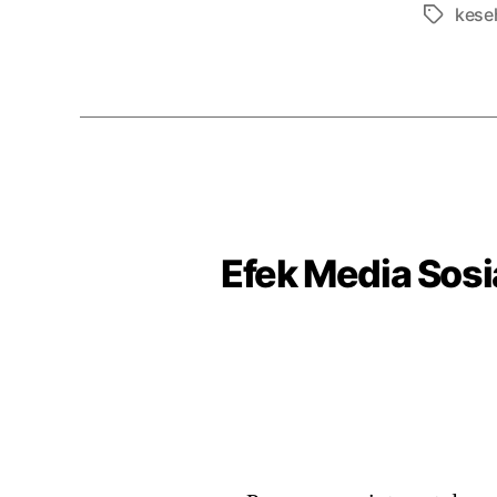
kese
Tags
Efek Media Sosia