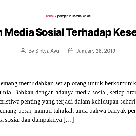
Home
»
pengaruh media sosial
 Media Sosial Terhadap Kes
By
Sintya Ayu
January 28, 2019
Post
Post
author
date
memang memudahkan setiap orang untuk berkomunika
unia. Bahkan dengan adanya media sosial, setiap ora
ristiwa penting yang terjadi dalam kehidupan sehari
memang besar, namun tahukah anda bahwa banyak pen
a sosial dan dampaknya […]