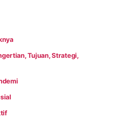
knya
ertian, Tujuan, Strategi,
andemi
sial
tif