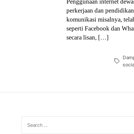
Penggunaan internet dewa
perkerjaan dan pendidikan 
komunikasi misalnya, tela
seperti Facebook dan Whats
secara lisan, […]
Dampa
Tags
socia
Search
for: