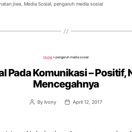
hatan jiwa
,
Media Sosial
,
pengaruh media sosial
Home
»
pengaruh media sosial
l Pada Komunikasi – Positif, 
Mencegahnya
By
Ivony
April 12, 2017
Post
Post
author
date