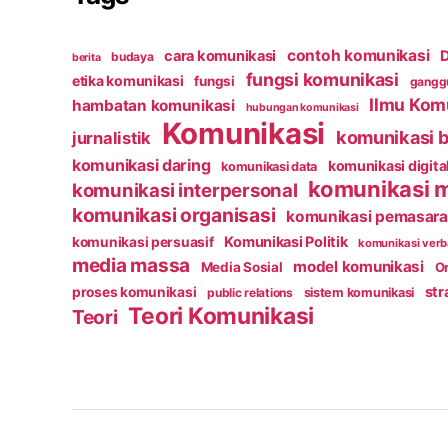
contoh komunikasi
cara komunikasi
D
budaya
berita
fungsi komunikasi
etika komunikasi
fungsi
ganggu
Ilmu Kom
hambatan komunikasi
hubungan komunikasi
Komunikasi
komunikasi b
jurnalistik
komunikasi daring
komunikasi digita
komunikasi data
komunikasi 
komunikasi interpersonal
komunikasi organisasi
komunikasi pemasar
Komunikasi Politik
komunikasi persuasif
komunikasi verb
media massa
model komunikasi
Media Sosial
Or
str
proses komunikasi
public relations
sistem komunikasi
Teori Komunikasi
Teori