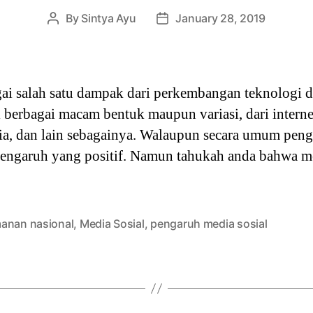
By
Sintya Ayu
January 28, 2019
Post
Post
author
date
gai salah satu dampak dari perkembangan teknologi 
 berbagai macam bentuk maupun variasi, dari internet
ia, dan lain sebagainya. Walaupun secara umum peng
ngaruh yang positif. Namun tahukah anda bahwa med
anan nasional
,
Media Sosial
,
pengaruh media sosial