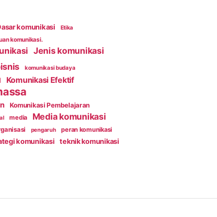
asar komunikasi
Etika
an komunikasi.
unikasi
Jenis komunikasi
isnis
komunikasi budaya
Komunikasi Efektif
l
massa
an
Komunikasi Pembelajaran
Media komunikasi
media
al
ganisasi
peran komunikasi
pengaruh
ategi komunikasi
teknik komunikasi