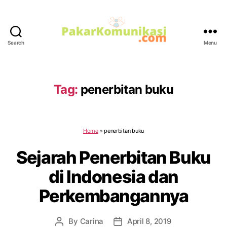
Search
Menu
PakarKomunikasi.com
Tag:
penerbitan buku
Home
»
penerbitan buku
Sejarah Penerbitan Buku
di Indonesia dan
Perkembangannya
By
Carina
April 8, 2019
Post
Post