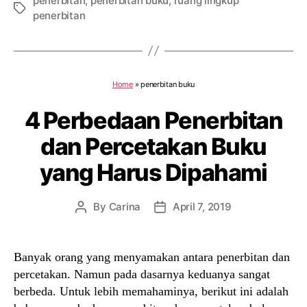
penerbitan
,
penerbitan buku
,
ruang lingkup
Tags
penerbitan
Home
»
penerbitan buku
4 Perbedaan Penerbitan
dan Percetakan Buku
yang Harus Dipahami
By
Carina
April 7, 2019
Post
Post
author
date
Banyak orang yang menyamakan antara penerbitan dan
percetakan. Namun pada dasarnya keduanya sangat
berbeda. Untuk lebih memahaminya, berikut ini adalah