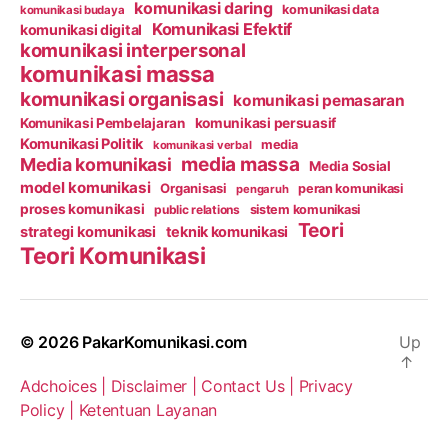
komunikasi daring
komunikasi data
komunikasi budaya
Komunikasi Efektif
komunikasi digital
komunikasi interpersonal
komunikasi massa
komunikasi organisasi
komunikasi pemasaran
Komunikasi Pembelajaran
komunikasi persuasif
Komunikasi Politik
media
komunikasi verbal
media massa
Media komunikasi
Media Sosial
model komunikasi
Organisasi
peran komunikasi
pengaruh
proses komunikasi
public relations
sistem komunikasi
Teori
strategi komunikasi
teknik komunikasi
Teori Komunikasi
© 2026
PakarKomunikasi.com
Up
↑
Adchoices |
Disclaimer |
Contact Us |
Privacy
Policy |
Ketentuan Layanan