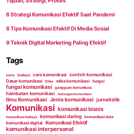
Tujuan, Strategi, Proses
6 Strategi Komunikasi Efektif Saat Pandemi
8 Tips Komunikasi Efektif Di Media Sosial
9 Teknik Digital Marketing Paling Efektif
Tags
contoh komunikasi
cara komunikasi
budaya
berita
Dasar komunikasi
etika komunikasi
fungsi
Etika
fungsi komunikasi
gangguan komunikasi.
hambatan komunikasi
hubungan komunikasi
Ilmu Komunikasi
Jenis komunikasi
jurnalistik
Komunikasi
komunikasi bisnis
komunikasi daring
komunikasi data
komunikasi budaya
Komunikasi Efektif
komunikasi digital
komunikasi interpersonal