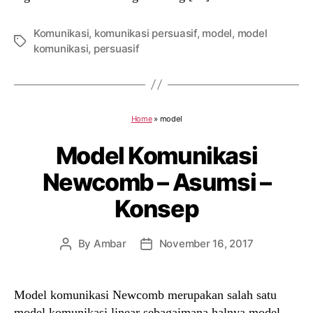
Komunikasi
,
komunikasi persuasif
,
model
,
model
Tags
komunikasi
,
persuasif
Home
»
model
Model Komunikasi
Newcomb – Asumsi –
Konsep
By
Ambar
November 16, 2017
Post
Post
author
date
Model komunikasi Newcomb merupakan salah satu
model komunikasi linear sebagaimana halnya model