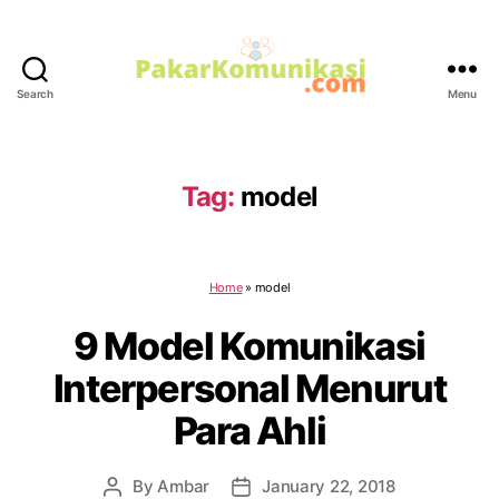
Search
Menu
PakarKomunikasi.com
Tag:
model
Home
»
model
9 Model Komunikasi
Interpersonal Menurut
Para Ahli
By
Ambar
January 22, 2018
Post
Post