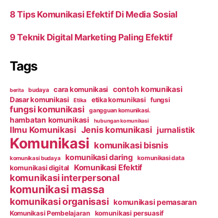
8 Tips Komunikasi Efektif Di Media Sosial
9 Teknik Digital Marketing Paling Efektif
Tags
contoh komunikasi
cara komunikasi
budaya
berita
Dasar komunikasi
etika komunikasi
fungsi
Etika
fungsi komunikasi
gangguan komunikasi.
hambatan komunikasi
hubungan komunikasi
Ilmu Komunikasi
Jenis komunikasi
jurnalistik
Komunikasi
komunikasi bisnis
komunikasi daring
komunikasi data
komunikasi budaya
Komunikasi Efektif
komunikasi digital
komunikasi interpersonal
komunikasi massa
komunikasi organisasi
komunikasi pemasaran
Komunikasi Pembelajaran
komunikasi persuasif