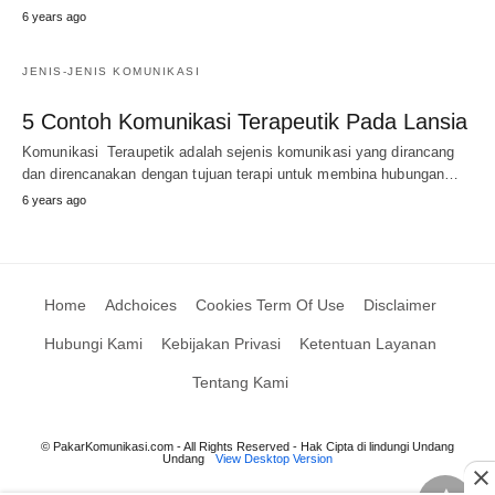
6 years ago
JENIS-JENIS KOMUNIKASI
5 Contoh Komunikasi Terapeutik Pada Lansia
Komunikasi Teraupetik adalah sejenis komunikasi yang dirancang
dan direncanakan dengan tujuan terapi untuk membina hubungan…
6 years ago
Home
Adchoices
Cookies Term Of Use
Disclaimer
Hubungi Kami
Kebijakan Privasi
Ketentuan Layanan
Tentang Kami
© PakarKomunikasi.com - All Rights Reserved - Hak Cipta di lindungi Undang
Undang
View Desktop Version