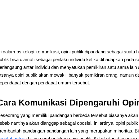
i dalam psikologi komunikasi, opini publik dipandang sebagai suatu h
ublik bisa diamati sebagai perilaku individu ketika dihadapkan pada 
erlangsung antar individu dan menyatukan pemikiran satu sama lain s
asanya opini publik akan mewakili banyak pemikiran orang, namun d
ependapat dengan pendapat umum tersebut.
Cara Komunikasi Dipengaruhi Opin
eseorang yang memiliki pandangan berbeda tersebut biasanya akan
ebab nantinya akan dianggap sebagai oposisi. Ini artinya, opini publ
embantah pandangan-pandangan lain yang merupakan minoritas. B
ersifat psikis
dalam pembentukan opini publik. Kehebatan dari opini p