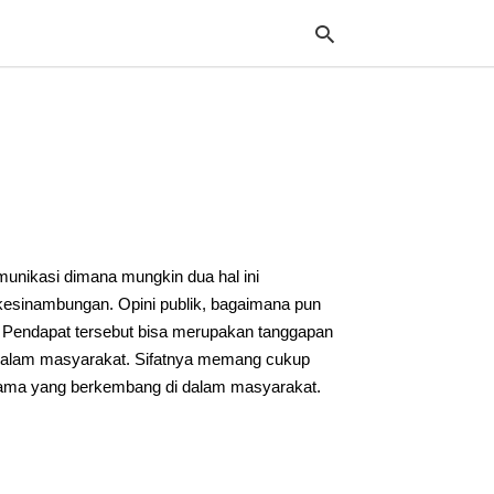
Typ
your
sea
que
and
hit
munikasi dimana mungkin dua hal ini
ente
rkesinambungan. Opini publik, bagaimana pun
 Pendapat tersebut bisa merupakan tanggapan
da dalam masyarakat. Sifatnya memang cukup
 sama yang berkembang di dalam masyarakat.