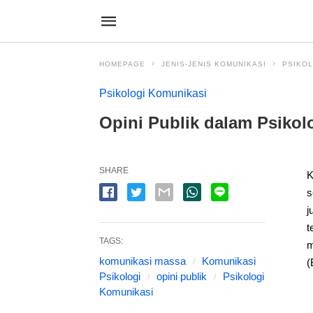
HOMEPAGE
JENIS-JENIS KOMUNIKASI
PSIKOL
Psikologi Komunikasi
Opini Publik dalam Psikol
SHARE
K
s
j
t
TAGS:
m
komunikasi massa
Komunikasi
(
Psikologi
opini publik
Psikologi
Komunikasi