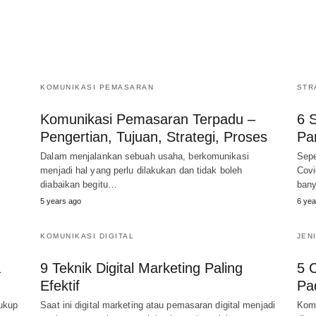
KOMUNIKASI PEMASARAN
STR
Komunikasi Pemasaran Terpadu –
6 S
Pengertian, Tujuan, Strategi, Proses
Pa
Dalam menjalankan sebuah usaha, berkomunikasi
Sepe
menjadi hal yang perlu dilakukan dan tidak boleh
Covi
diabaikan begitu…
bany
5 years ago
6 yea
KOMUNIKASI DIGITAL
JEN
a
9 Teknik Digital Marketing Paling
5 
Efektif
Pa
ukup
Saat ini digital marketing atau pemasaran digital menjadi
Komu