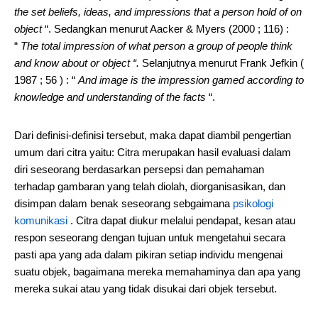
the set beliefs, ideas, and impressions that a person hold of on
object
“. Sedangkan menurut Aacker & Myers (2000 ; 116) :
“
The total impression of what person a group of people think
and know about or object “.
Selanjutnya menurut Frank Jefkin (
1987 ; 56 ) : “
And image is the impression gamed according to
knowledge and understanding of the facts
“.
Dari definisi-definisi tersebut, maka dapat diambil pengertian
umum dari citra yaitu: Citra merupakan hasil evaluasi dalam
diri seseorang berdasarkan persepsi dan pemahaman
terhadap gambaran yang telah diolah, diorganisasikan, dan
disimpan dalam benak seseorang sebgaimana
psikologi
komunikasi
. Citra dapat diukur melalui pendapat, kesan atau
respon seseorang dengan tujuan untuk mengetahui secara
pasti apa yang ada dalam pikiran setiap individu mengenai
suatu objek, bagaimana mereka memahaminya dan apa yang
mereka sukai atau yang tidak disukai dari objek tersebut.