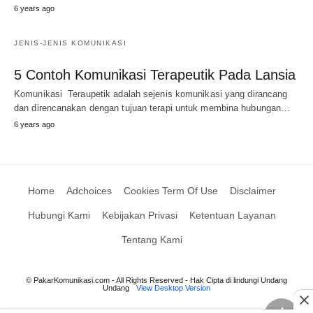
6 years ago
JENIS-JENIS KOMUNIKASI
5 Contoh Komunikasi Terapeutik Pada Lansia
Komunikasi Teraupetik adalah sejenis komunikasi yang dirancang
dan direncanakan dengan tujuan terapi untuk membina hubungan…
6 years ago
Home
Adchoices
Cookies Term Of Use
Disclaimer
Hubungi Kami
Kebijakan Privasi
Ketentuan Layanan
Tentang Kami
© PakarKomunikasi.com - All Rights Reserved - Hak Cipta di lindungi Undang
Undang
View Desktop Version