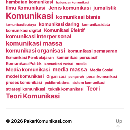
hambatan komunikasi
hubungan komunikasi
Ilmu Komunikasi
Jenis komunikasi
jurnalistik
Komunikasi
komunikasi bisnis
komunikasi daring
komunikasi data
komunikasi budaya
Komunikasi Efektif
komunikasi digital
komunikasi interpersonal
komunikasi massa
komunikasi organisasi
komunikasi pemasaran
Komunikasi Pembelajaran
komunikasi persuasif
Komunikasi Politik
media
komunikasi verbal
media massa
Media komunikasi
Media Sosial
model komunikasi
Organisasi
peran komunikasi
pengaruh
proses komunikasi
public relations
sistem komunikasi
Teori
strategi komunikasi
teknik komunikasi
Teori Komunikasi
© 2026
PakarKomunikasi.com
Up
↑