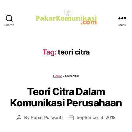
Search
Menu
PakarKomunikasi.com
Tag:
teori citra
Home
»
teori citra
Teori Citra Dalam
Komunikasi Perusahaan
By
Puput Purwanti
September 4, 2018
Post
Post
author
date