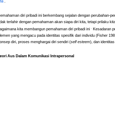
hli
.
emahaman diri pribadi ini berkembang sejalan dengan perubahan-peru
idak terlahir dengan pemahaman akan siapa diri kita, tetapi prilaku k
.
agaimana kita membangun pemahaman diri pribadi ini
Kesadaran pr
lemen yang mengacu pada identitas spesifik dari individu (Fisher 198
onsep diri, proses menghargai diri sendiri (
self esteem
), dan identita
eori Aus Dalam Komunikasi Intrapersonal