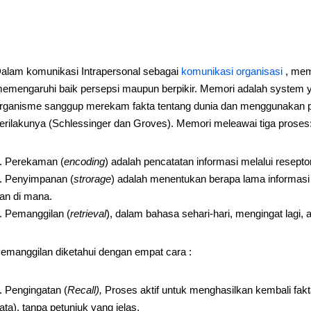
alam komunikasi Intrapersonal sebagai
komunikasi organisasi
, mem
emengaruhi baik persepsi maupun berpikir. Memori adalah system 
rganisme sanggup merekam fakta tentang dunia dan menggunakan
erilakunya (Schlessinger dan Groves). Memori meleawai tiga proses
Perekaman (
encoding
) adalah pencatatan informasi melalui reseptor 
Penyimpanan (
strorage
) adalah menentukan berapa lama informasi i
an di mana.
Pemanggilan (
retrieval
), dalam bahasa sehari-hari, mengingat lagi
emanggilan diketahui dengan empat cara :
Pengingatan (
Recall),
Proses aktif untuk menghasilkan kembali fakt
ata), tanpa petunjuk yang jelas.