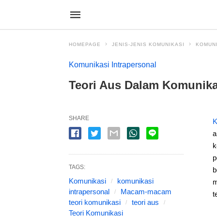
HOMEPAGE
JENIS-JENIS KOMUNIKASI
KOMUN
Komunikasi Intrapersonal
Teori Aus Dalam Komunikas
SHARE
K
a
k
p
TAGS:
b
Komunikasi
komunikasi
m
intrapersonal
Macam-macam
t
teori komunikasi
teori aus
Teori Komunikasi