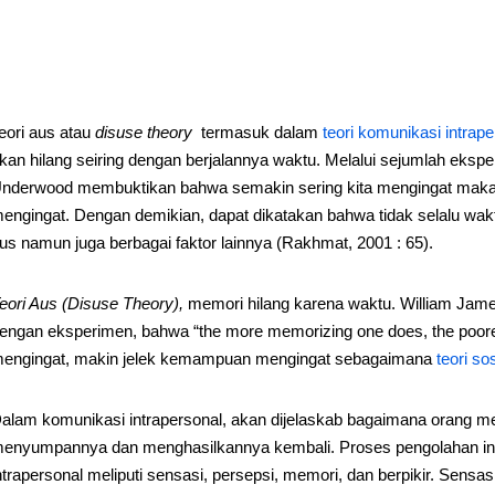
eori aus atau
disuse theory
termasuk dalam
teori komunikasi intrape
kan hilang seiring dengan berjalannya waktu. Melalui sejumlah eksp
nderwood membuktikan bahwa semakin sering kita mengingat mak
engingat. Dengan demikian, dapat dikatakan bahwa tidak selalu wa
us namun juga berbagai faktor lainnya (Rakhmat, 2001 : 65).
eori Aus (Disuse Theory),
memori hilang karena waktu. William Jam
engan eksperimen, bahwa “the more memorizing one does, the poorer
engingat, makin jelek kemampuan mengingat sebagaimana
teori sos
alam komunikasi intrapersonal, akan dijelaskab bagaimana orang m
enyumpannya dan menghasilkannya kembali. Proses pengolahan infor
ntrapersonal meliputi sensasi, persepsi, memori, dan berpikir. Sensasi