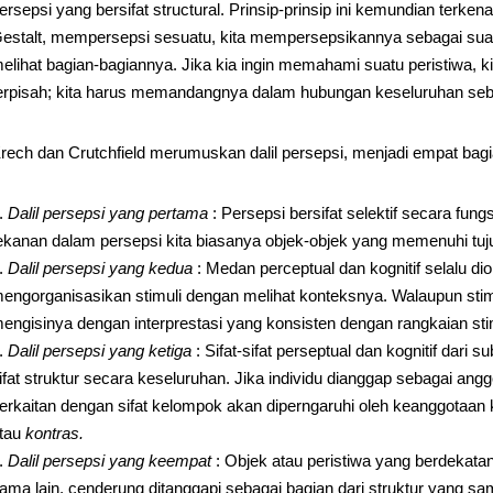
ersepsi yang bersifat structural. Prinsip-prinsip ini kemundian terken
estalt, mempersepsi sesuatu, kita mempersepsikannya sebagai suatu 
elihat bagian-bagiannya. Jika kia ingin memahami suatu peristiwa, kit
erpisah; kita harus memandangnya dalam hubungan keseluruhan se
rech dan Crutchfield merumuskan dalil persepsi, menjadi empat bagi
Dalil persepsi yang pertama
: Persepsi bersifat selektif secara fun
ekanan dalam persepsi kita biasanya objek-objek yang memenuhi tuj
Dalil persepsi yang kedua
: Medan perceptual dan kognitif selalu dior
engorganisasikan stimuli dengan melihat konteksnya. Walaupun stimuli
engisinya dengan interprestasi yang konsisten dengan rangkaian stim
Dalil persepsi yang ketiga
: Sifat-sifat perseptual dan kognitif dari 
ifat struktur secara keseluruhan. Jika individu dianggap sebagai ang
erkaitan dengan sifat kelompok akan diperngaruhi oleh keanggotaa
tau
kontras.
Dalil persepsi yang keempat
: Objek atau peristiwa yang berdekata
ama lain, cenderung ditanggapi sebagai bagian dari struktur yang sama