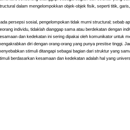
tructural dalam mengelompokkan objek-objek fisik, seperti titik, garis,
ada persepsi sosial, pengelompokan tidak murni structural; sebab 
eorang individu, tidaklah dianggap sama atau berdekatan dengan indi
esamaan dan kedekatan ini sering dipakai oleh komunikator untuk me
engakrabkan diri dengan orang-orang yang punya prestise tinggi. J
enyebabkan stimuli ditangapi sebagai bagian dari struktur yang 
timuli berdasarkan kesamaan dan kedekatan adalah hal yang univers