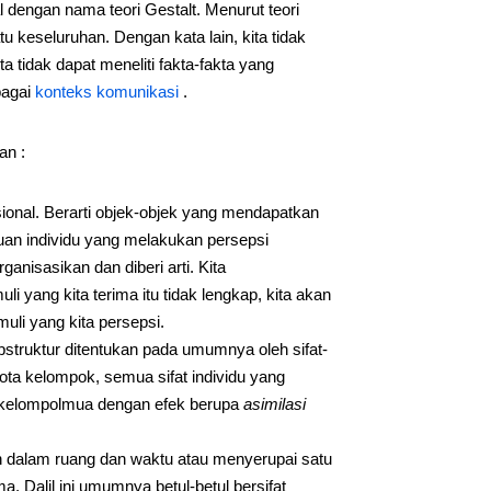
al dengan nama teori Gestalt. Menurut teori
keseluruhan. Dengan kata lain, kita tidak
a tidak dapat meneliti fakta-fakta yang
bagai
konteks komunikasi
.
an :
gsional. Berarti objek-objek yang mendapatkan
uan individu yang melakukan persepsi
ganisasikan dan diberi arti. Kita
 yang kita terima itu tidak lengkap, kita akan
uli yang kita persepsi.
substruktur ditentukan pada umumnya oleh sifat-
gota kelompok, semua sifat individu yang
n kelompolmua dengan efek berupa
asimilasi
n dalam ruang dan waktu atau menyerupai satu
. Dalil ini umumnya betul-betul bersifat