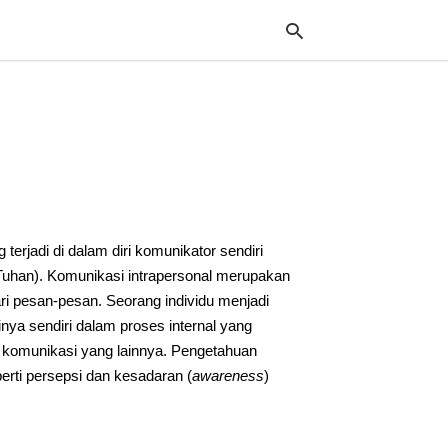
Typ
your
sea
que
and
hit
terjadi di dalam diri komunikator sendiri
ente
 Tuhan). Komunikasi intrapersonal merupakan
dari pesan-pesan. Seorang individu menjadi
nya sendiri dalam proses internal yang
k komunikasi yang lainnya. Pengetahuan
erti persepsi dan kesadaran (
awareness
)