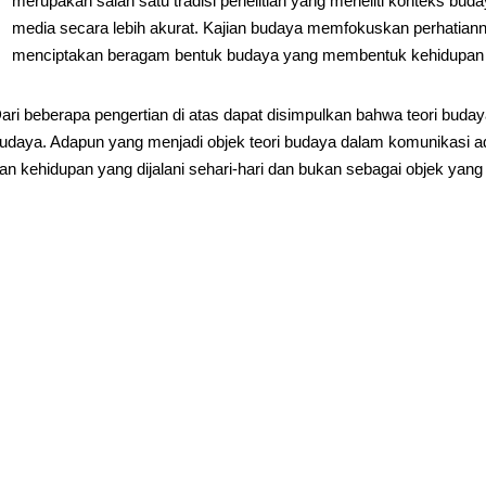
merupakan salah satu tradisi penelitian yang meneliti konteks bu
media secara lebih akurat. Kajian budaya memfokuskan perhatia
menciptakan beragam bentuk budaya yang membentuk kehidupan s
ari beberapa pengertian di atas dapat disimpulkan bahwa teori bud
udaya. Adapun yang menjadi objek teori budaya dalam komunikasi ad
an kehidupan yang dijalani sehari-hari dan bukan sebagai objek yang me