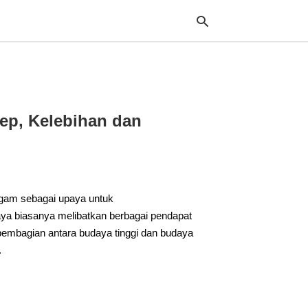
Typ
sep, Kelebihan dan
your
sea
que
and
hit
ente
ragam sebagai upaya untuk
ya biasanya melibatkan berbagai pendapat
embagian antara budaya tinggi dan budaya
.