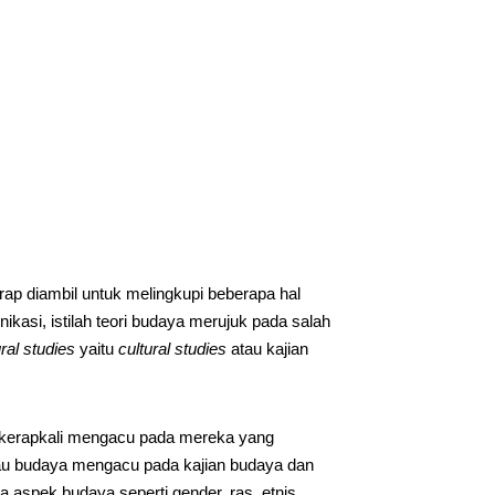
rap diambil untuk melingkupi beberapa hal
kasi, istilah teori budaya merujuk pada salah
tural studies
yaitu
cultural studies
atau kajian
k kerapkali mengacu pada mereka yang
u budaya mengacu pada kajian budaya dan
a aspek budaya seperti gender, ras, etnis,