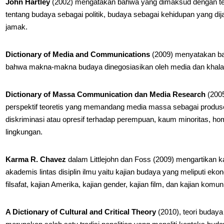
John Hartley
(2002) mengatakan bahwa yang dimaksud dengan teor
tentang budaya sebagai politik, budaya sebagai kehidupan yang dij
jamak.
Dictionary of Media and Communications
(2009) menyatakan ba
bahwa makna-makna budaya dinegosiasikan oleh media dan khalay
Dictionary of Massa Communication dan Media Research
(2005
perspektif teoretis yang memandang media massa sebagai produs
diskriminasi atau opresif terhadap perempuan, kaum minoritas, hom
lingkungan.
Karma R. Chavez
dalam Littlejohn dan Foss (2009) mengartikan ka
akademis lintas disiplin ilmu yaitu kajian budaya yang meliputi ekonom
filsafat, kajian Amerika, kajian gender, kajian film, dan kajian komun
A Dictionary of Cultural and Critical Theory
(2010), teori budaya