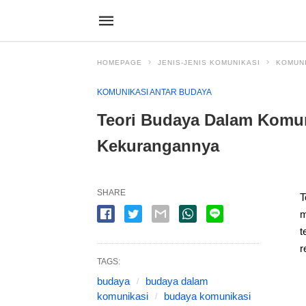
HOMEPAGE
JENIS-JENIS KOMUNIKASI
KOMUNI
KOMUNIKASI ANTAR BUDAYA
Teori Budaya Dalam Komuni
Kekurangannya
SHARE
T
m
t
r
TAGS:
budaya
budaya dalam
komunikasi
budaya komunikasi