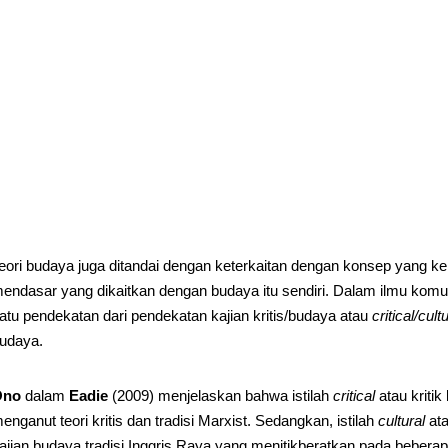
eori budaya juga ditandai dengan keterkaitan dengan konsep yang ke
endasar yang dikaitkan dengan budaya itu sendiri. Dalam ilmu komuni
atu pendekatan dari pendekatan kajian kritis/budaya atau
critical/cul
udaya.
Ono
dalam
Eadie
(2009) menjelaskan bahwa istilah
critical
atau kriti
enganut teori kritis dan tradisi Marxist. Sedangkan, istilah
cultural
ata
ajian budaya tradisi Inggris Raya yang menitikberatkan pada beberap