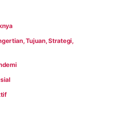
knya
ertian, Tujuan, Strategi,
andemi
sial
tif