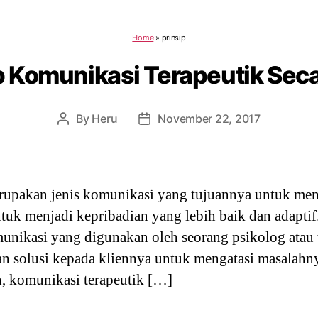
Home
»
prinsip
ip Komunikasi Terapeutik Se
By
Heru
November 22, 2017
Post
Post
author
date
rupakan jenis komunikasi yang tujuannya untuk m
tuk menjadi kepribadian yang lebih baik dan adaptif.
unikasi yang digunakan oleh seorang psikolog atau 
n solusi kepada kliennya untuk mengatasi masalahn
n, komunikasi terapeutik […]