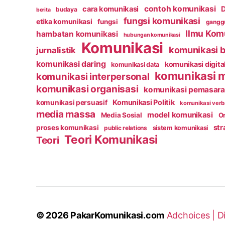
contoh komunikasi
cara komunikasi
D
budaya
berita
fungsi komunikasi
etika komunikasi
fungsi
ganggu
Ilmu Kom
hambatan komunikasi
hubungan komunikasi
Komunikasi
komunikasi b
jurnalistik
komunikasi daring
komunikasi digita
komunikasi data
komunikasi 
komunikasi interpersonal
komunikasi organisasi
komunikasi pemasar
Komunikasi Politik
komunikasi persuasif
komunikasi verb
media massa
model komunikasi
Media Sosial
Or
str
proses komunikasi
public relations
sistem komunikasi
Teori Komunikasi
Teori
© 2026
PakarKomunikasi.com
Adchoices |
D