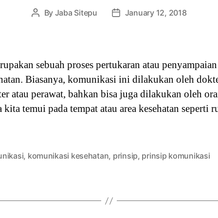
By
Jaba Sitepu
January 12, 2018
Post
Post
author
date
upakan sebuah proses pertukaran atau penyampaian 
tan. Biasanya, komunikasi ini dilakukan oleh dokte
ter atau perawat, bahkan bisa juga dilakukan oleh or
 kita temui pada tempat atau area kesehatan seperti 
nikasi
,
komunikasi kesehatan
,
prinsip
,
prinsip komunikasi