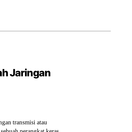
ah Jaringan
gan transmisi atau
 sebuah perangkat keras