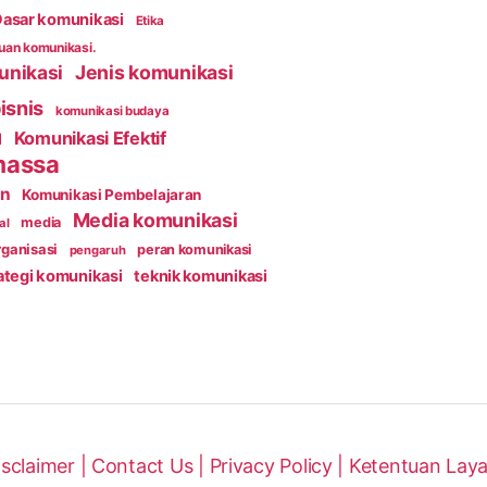
asar komunikasi
Etika
an komunikasi.
unikasi
Jenis komunikasi
isnis
komunikasi budaya
Komunikasi Efektif
l
massa
an
Komunikasi Pembelajaran
Media komunikasi
media
al
ganisasi
peran komunikasi
pengaruh
ategi komunikasi
teknik komunikasi
isclaimer |
Contact Us |
Privacy Policy |
Ketentuan Lay