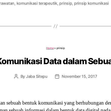
rawatan
,
komunikasi terapeutik
,
prinsip
,
prinsip komunikasi
Home
»
prinsip
 Komunikasi Data dalam Sebu
By
Jaba Sitepu
November 15, 2017
Post
Post
author
date
n sebuah bentuk komunikasi yang berhubungan den
man sebuah informasi dalam bentuk data digital pada