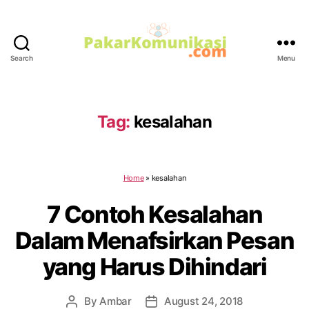
Search
Menu
PakarKomunikasi.com
Tag:
kesalahan
Home
»
kesalahan
7 Contoh Kesalahan
Dalam Menafsirkan Pesan
yang Harus Dihindari
By
Ambar
August 24, 2018
Post
Post