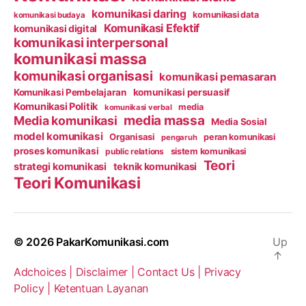
komunikasi daring
komunikasi data
komunikasi budaya
Komunikasi Efektif
komunikasi digital
komunikasi interpersonal
komunikasi massa
komunikasi organisasi
komunikasi pemasaran
Komunikasi Pembelajaran
komunikasi persuasif
Komunikasi Politik
media
komunikasi verbal
media massa
Media komunikasi
Media Sosial
model komunikasi
Organisasi
peran komunikasi
pengaruh
proses komunikasi
public relations
sistem komunikasi
Teori
strategi komunikasi
teknik komunikasi
Teori Komunikasi
© 2026
PakarKomunikasi.com
Up
↑
Adchoices |
Disclaimer |
Contact Us |
Privacy
Policy |
Ketentuan Layanan