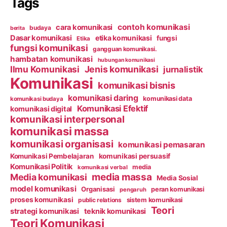
Tags
contoh komunikasi
cara komunikasi
budaya
berita
Dasar komunikasi
etika komunikasi
fungsi
Etika
fungsi komunikasi
gangguan komunikasi.
hambatan komunikasi
hubungan komunikasi
Ilmu Komunikasi
Jenis komunikasi
jurnalistik
Komunikasi
komunikasi bisnis
komunikasi daring
komunikasi data
komunikasi budaya
Komunikasi Efektif
komunikasi digital
komunikasi interpersonal
komunikasi massa
komunikasi organisasi
komunikasi pemasaran
Komunikasi Pembelajaran
komunikasi persuasif
Komunikasi Politik
media
komunikasi verbal
media massa
Media komunikasi
Media Sosial
model komunikasi
Organisasi
peran komunikasi
pengaruh
proses komunikasi
public relations
sistem komunikasi
Teori
strategi komunikasi
teknik komunikasi
Teori Komunikasi