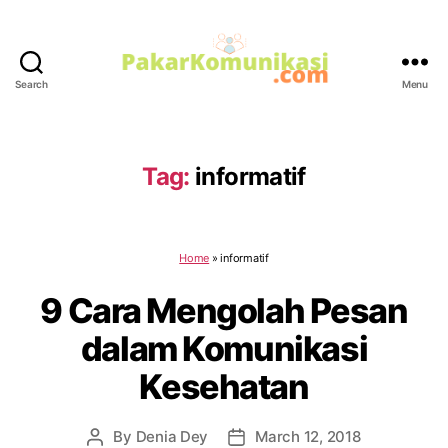
Search
Menu
PakarKomunikasi.com
Tag:
informatif
Home
»
informatif
9 Cara Mengolah Pesan
dalam Komunikasi
Kesehatan
By
Denia Dey
March 12, 2018
Post
Post