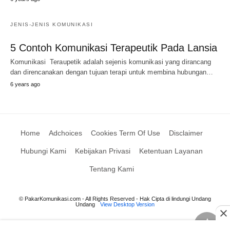
JENIS-JENIS KOMUNIKASI
5 Contoh Komunikasi Terapeutik Pada Lansia
Komunikasi Teraupetik adalah sejenis komunikasi yang dirancang
dan direncanakan dengan tujuan terapi untuk membina hubungan…
6 years ago
Home
Adchoices
Cookies Term Of Use
Disclaimer
Hubungi Kami
Kebijakan Privasi
Ketentuan Layanan
Tentang Kami
© PakarKomunikasi.com - All Rights Reserved - Hak Cipta di lindungi Undang
Undang
View Desktop Version