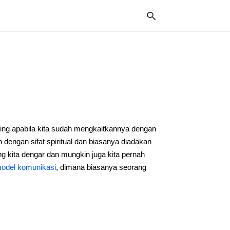
Typ
your
sea
que
and
hit
ing apabila kita sudah mengkaitkannya dengan
ente
ngan sifat spiritual dan biasanya diadakan
g kita dengar dan mungkin juga kita pernah
odel komunikasi
, dimana biasanya seorang