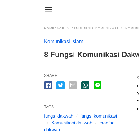
HOMEPAGE
JENIS-JENIS KOMUNIKASI
KOMUNI
Komunikasi Islam
8 Fungsi Komunikasi Dak
SHARE
S
k
p
m
TAGS:
i
fungsi dakwah
fungsi komunikasi
Komunikasi dakwah
manfaat
dakwah