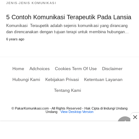
JENIS-JENIS KOMUNIKASI
5 Contoh Komunikasi Terapeutik Pada Lansia
Komunikasi Teraupetik adalah sejenis komunikasi yang dirancang
dan direncanakan dengan tujuan terapi untuk membina hubungan…
6 years ago
Home
Adchoices
Cookies Term Of Use
Disclaimer
Hubungi Kami
Kebijakan Privasi
Ketentuan Layanan
Tentang Kami
© PakarKomunikasi.com - All Rights Reserved - Hak Cipta di lindungi Undang
Undang
View Desktop Version