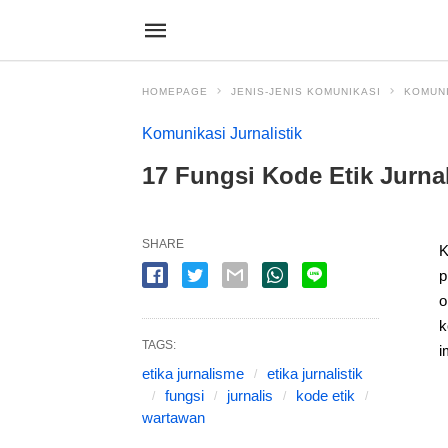
HOMEPAGE
JENIS-JENIS KOMUNIKASI
KOMUNI
Komunikasi Jurnalistik
17 Fungsi Kode Etik Jurnal
SHARE
K
p
o
k
TAGS:
i
etika jurnalisme
etika jurnalistik
fungsi
jurnalis
kode etik
wartawan