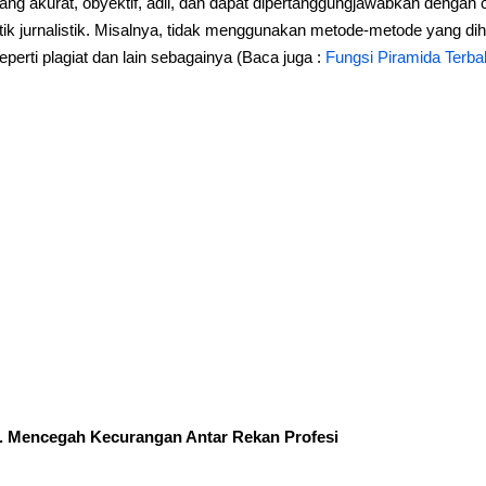
ang akurat, obyektif, adil, dan dapat dipertanggungjawabkan dengan 
tik jurnalistik. Misalnya, tidak menggunakan metode-metode yang 
eperti plagiat dan lain sebagainya (Baca juga :
Fungsi Piramida Terbal
. Mencegah Kecurangan Antar Rekan Profesi