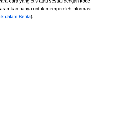
cara-cara yang etis atau sesuai dengan kode
diharamkan hanya untuk memperoleh informasi
ik dalam Berita
).