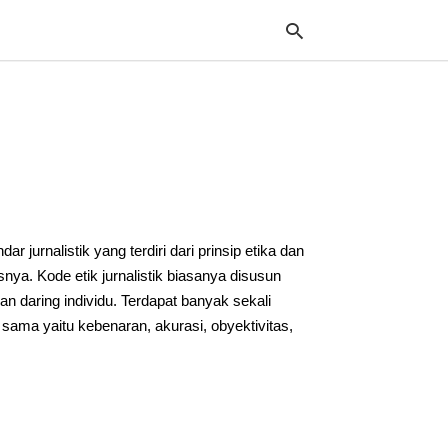
Typ
your
sea
que
and
hit
r jurnalistik yang terdiri dari prinsip etika dan
ente
nya. Kode etik jurnalistik biasanya disusun
dan daring individu. Terdapat banyak sekali
 sama yaitu kebenaran, akurasi, obyektivitas,