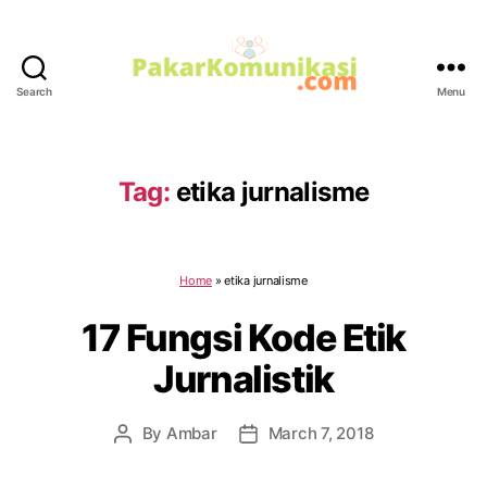
Search
Menu
PakarKomunikasi.com
Tag:
etika jurnalisme
Home
»
etika jurnalisme
17 Fungsi Kode Etik
Jurnalistik
By
Ambar
March 7, 2018
Post
Post
author
date