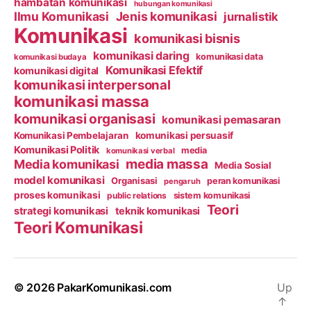
hambatan komunikasi
hubungan komunikasi
Ilmu Komunikasi
Jenis komunikasi
jurnalistik
Komunikasi
komunikasi bisnis
komunikasi daring
komunikasi data
komunikasi budaya
Komunikasi Efektif
komunikasi digital
komunikasi interpersonal
komunikasi massa
komunikasi organisasi
komunikasi pemasaran
Komunikasi Pembelajaran
komunikasi persuasif
Komunikasi Politik
media
komunikasi verbal
media massa
Media komunikasi
Media Sosial
model komunikasi
Organisasi
peran komunikasi
pengaruh
proses komunikasi
public relations
sistem komunikasi
Teori
strategi komunikasi
teknik komunikasi
Teori Komunikasi
© 2026
PakarKomunikasi.com
Up
↑