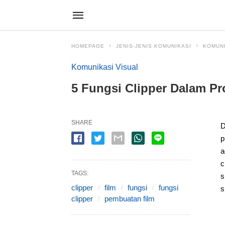
HOMEPAGE
JENIS-JENIS KOMUNIKASI
KOMUNI
Komunikasi Visual
5 Fungsi Clipper Dalam P
SHARE
D
p
a
c
TAGS:
s
clipper
film
fungsi
fungsi
s
clipper
pembuatan film