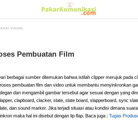
KASI VISUAL
roses Pembuatan Film
ari berbagai sumber ditemukan bahwa istilah clipper merujuk pada c
roses pembuatan film dan video untuk membantu menyinkronkan g
degan dan mengambil gambar tersebut agar sesuai dengan yang direka
lapper, clapboard, clacker, slate, slate board, slapperboard, sync slat
late, dan sound marker. Jika terjadi situasi atau kondisi dimana suar
inkron maka hal ini disebut dengan lip flap. Baca juga :
Tugas Produse