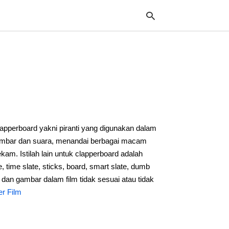
Typ
your
sea
que
and
hit
lapperboard yakni piranti yang digunakan dalam
ente
ambar dan suara, menandai berbagai macam
m. Istilah lain untuk clapperboard adalah
e, time slate, sticks, board, smart slate, dumb
a dan gambar dalam film tidak sesuai atau tidak
r Film