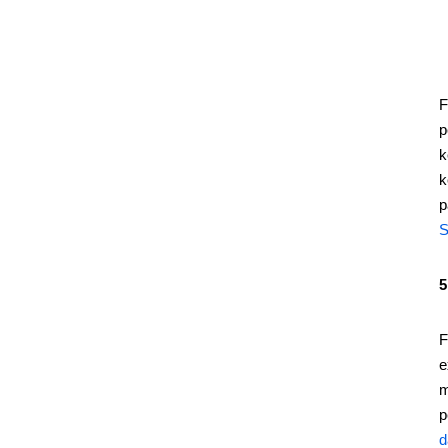
F
p
k
k
p
S
5
F
e
m
p
d