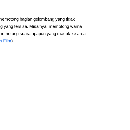
k memotong bagian gelombang yang tidak
ng yang tersisa. Misalnya, memotong warna
tau memotong suara apapun yang masuk ke area
m Film
)