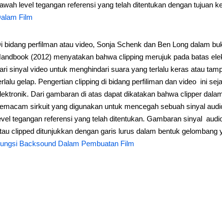
awah level tegangan referensi yang telah ditentukan dengan tujuan k
alam Film
i bidang perfilman atau video, Sonja Schenk dan Ben Long dalam buk
andbook (2012) menyatakan bahwa clipping merujuk pada batas elek
ari sinyal video untuk menghindari suara yang terlalu keras atau tampi
erlalu gelap. Pengertian clipping di bidang perfiliman dan video ini se
lektronik. Dari gambaran di atas dapat dikatakan bahwa clipper dal
emacam sirkuit yang digunakan untuk mencegah sebuah sinyal audi
evel tegangan referensi yang telah ditentukan. Gambaran sinyal aud
tau clipped ditunjukkan dengan garis lurus dalam bentuk gelombang 
ungsi Backsound Dalam Pembuatan Film