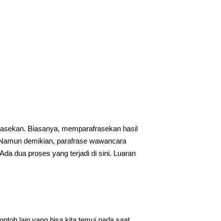
afrasekan. Biasanya, memparafrasekan hasil
. Namun demikian, parafrase wawancara
Ada dua proses yang terjadi di sini. Luaran
toh lain yang bisa kita temui pada saat