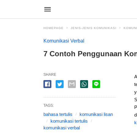
HOMEPAGE
JENIS-JENIS KOMUNIKASI
KOMUN
Komunikasi Verbal
7 Contoh Penggunaan Komu
SHARE
A
t
y
S
TAGS:
P
bahasa tertulis
komunikasi lisan
d
komunikasi tertulis
k
komunikasi verbal