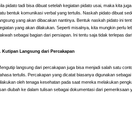
ila pidato tadi bisa dibuat setelah kegiatan pidato usai, maka kita j
atu bentuk komunikasi verbal yang tertulis. Naskah pidato dibuat se
angsung yang akan dibacakan nantinya. Bentuk naskah pidato ini tentu
egiatan yang akan dilakukan. Seperti misalnya, kita mungkin perlu
akwah sebagai bagian dari persiapan. Ini tentu saja tidak terlepas dar
Kutipan Langsung dari Percakapan
engutip langsung dari percakapan juga bisa menjadi salah satu con
ahasa tertulis. Percakapan yang dicatat biasanya digunakan sebagai 
ilakukan oleh tenaga kesehatan pada saat mereka melakukan pengka
isan diubah ke dalam tulisan sebagai dokumentasi dari pemeriksaan 