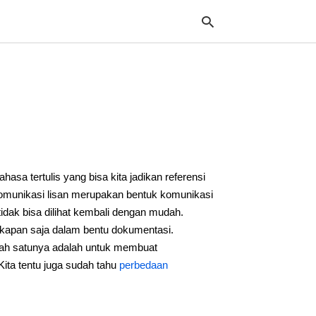
Typ
your
sea
que
and
hit
a tertulis yang bisa kita jadikan referensi
ente
omunikasi lisan merupakan bentuk komunikasi
dak bisa dilihat kembali dengan mudah.
i kapan saja dalam bentu dokumentasi.
lah satunya adalah untuk membuat
Kita tentu juga sudah tahu
perbedaan