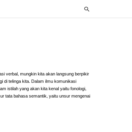
Typ
your
sea
que
and
hit
 verbal, mungkin kita akan langsung berpikir
ente
gi di telinga kita. Dalam ilmu komunikasi
stilah yang akan kita kenal yaitu fonologi,
ur tata bahasa semantik, yaitu unsur mengenai