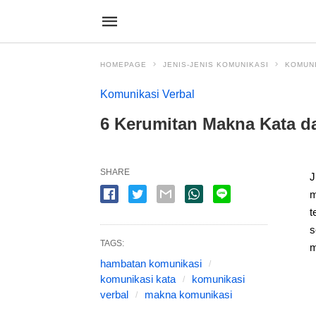
HOMEPAGE
JENIS-JENIS KOMUNIKASI
KOMUN
Komunikasi Verbal
6 Kerumitan Makna Kata d
SHARE
J
m
t
s
TAGS:
m
hambatan komunikasi
komunikasi kata
komunikasi
verbal
makna komunikasi