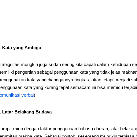
Kata yang Ambigu
mbiguitas mungkin juga sudah sering kita dapati dalam kehidupan s
emiliki pengertian sebagai penggunaan kata yang tidak jelas makn
enggunakan kata yang dianggapnya ringkas, akan tetapi menjadi sulit
enggunaan kata yang kurang tepat semacam ini bisa memicu terjad
omunikasi verbal
)
Latar Belakang Budaya
ampir mirip dengan faktor penggunaan bahasa daerah, latar belakang
erumitan makna kata. Sebagai contoh, seseorang mungkin terbiasa